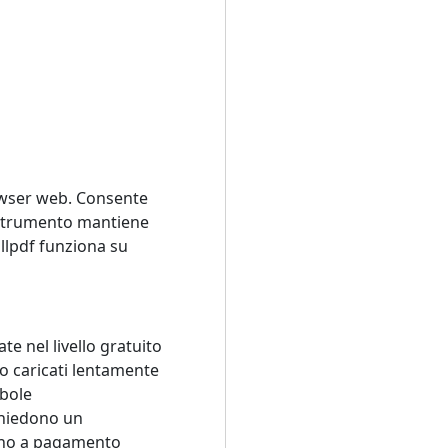
rowser web. Consente
Lo strumento mantiene
llpdf funziona su
ate nel livello gratuito
no caricati lentamente
ebole
chiedono un
no a pagamento