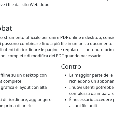
ve i file dal sito Web dopo
obat
 strumento ufficiale per unire PDF online e desktop, consid
ti possono combinare fino a più file in un unico documento i
 utenti di riordinare le pagine e regolare il contenuto prima
ioni complete di modifica dei PDF quando necessario.
Contro
offline su un desktop con
La maggior parte delle 
at complete
richiedono un abbona
 grafica e layout con alta
I nuovi utenti potrebber
complessa da imparar
i di riordinare, aggiungere
È necessario accedere 
ne prima di unirle
alcuni file uniti