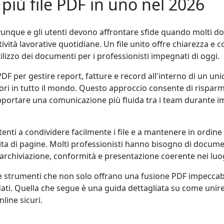
più file PDF in uno nel 2026
vunque e gli utenti devono affrontare sfide quando molti d
vità lavorative quotidiane. Un file unito offre chiarezza e co
ilizzo dei documenti per i professionisti impegnati di oggi.
DF per gestire report, fatture e record all'interno di un u
ttori in tutto il mondo. Questo approccio consente di rispar
pportare una comunicazione più fluida tra i team durante i
utenti a condividere facilmente i file e a mantenere in ordine
ta di pagine. Molti professionisti hanno bisogno di documen
 archiviazione, conformità e presentazione coerente nei luo
de strumenti che non solo offrano una fusione PDF impecca
dati. Quella che segue è una guida dettagliata su come unire
line sicuri.