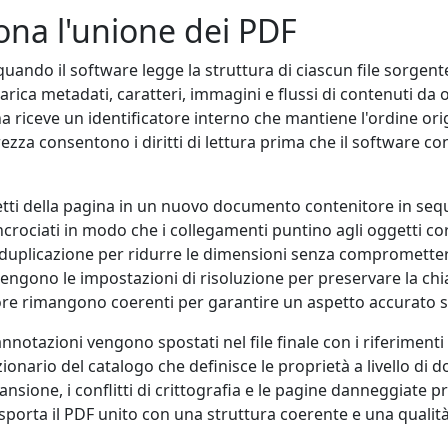
na l'unione dei PDF
quando il software legge la struttura di ciascun file sorgente
rica metadati, caratteri, immagini e flussi di contenuti d
a riceve un identificatore interno che mantiene l'ordine orig
ezza consentono i diritti di lettura prima che il software con
etti della pagina in un nuovo documento contenitore in sequ
incrociati in modo che i collegamenti puntino agli oggetti cor
eduplicazione per ridurre le dimensioni senza compromettere
engono le impostazioni di risoluzione per preservare la chi
lore rimangono coerenti per garantire un aspetto accurato su 
annotazioni vengono spostati nel file finale con i riferimenti
ionario del catalogo che definisce le proprietà a livello di
scansione, i conflitti di crittografia e le pagine danneggiate p
esporta il PDF unito con una struttura coerente e una qualità