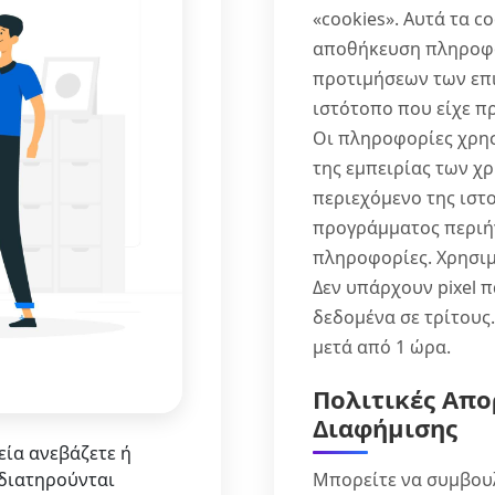
«cookies». Αυτά τα c
αποθήκευση πληροφ
προτιμήσεων των επι
ιστότοπο που είχε π
Οι πληροφορίες χρησ
της εμπειρίας των χ
περιεχόμενο της ιστ
προγράμματος περιήγ
πληροφορίες. Χρησιμ
Δεν υπάρχουν pixel 
δεδομένα σε τρίτους
μετά από 1 ώρα.
Πολιτικές Απ
Διαφήμισης
ία ανεβάζετε ή
 διατηρούνται
Μπορείτε να συμβουλε