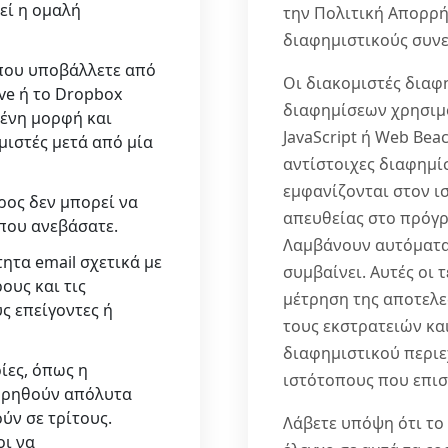
εί η ομαλή
την Πολιτική Απορρή
διαφημιστικούς συνε
 που υποβάλλετε από
Οι διακομιστές διαφ
ive ή το Dropbox
διαφημίσεων χρησιμο
ένη μορφή και
JavaScript ή Web Be
μιστές μετά από μία
αντίστοιχες διαφημί
εμφανίζονται στον ι
ρος δεν μπορεί να
απευθείας στο πρόγ
που ανεβάσατε.
Λαμβάνουν αυτόματα 
ητα email σχετικά με
συμβαίνει. Αυτές οι 
ους και τις
μέτρηση της αποτελ
ς επείγοντες ή
τους εκστρατειών και
διαφημιστικού περιε
ίες, όπως η
ιστότοπους που επισ
τηρηθούν απόλυτα
ύν σε τρίτους.
Λάβετε υπόψη ότι το
οι να