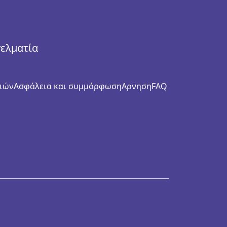
γελματία
ιών
Ασφάλεια και συμμόρφωση
Αρνηση
FAQ