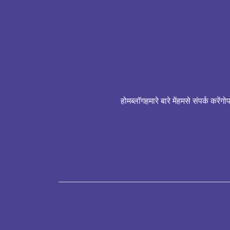
होम
ब्लॉग
हमारे बारे में
हमसे संपर्क करें
गो