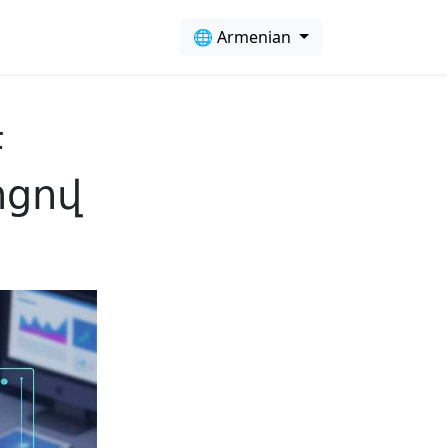
🌐 Armenian
F
ոցով