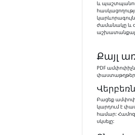
և պաշտպանում
հասկացողութ
կարևորագույն
ժամանակը և օգ
աշխատանքայի
Քայլ ա
PDF ամփոփիչն
փաստաթղթերն
Վերբեռն
Բացեք ամփոփմ
կարդում է փա
համար: Համոզ
սկսելը: