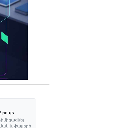
7 րոպե
տիմիզացնել
ան և ֆայլերի