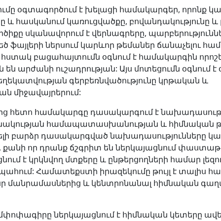
ումը օգտագործում է խելացի համակարգեր, որոնք կա
և հասկանում կառուցվածքը, բովանդակությունը և 
ծիքը սկանավորում է վերնագրերը, պարբերություննե
եծ ֆայլերի ներսում կարևոր թեմաներ ճանաչելու հա
հստակ բացահայտումն օգնում է համակարգին որոշել
են արժանի ուշադրության: Այս մոտեցումն օգնում է
ղեկատվության գերբեռնվածությունը կրթական և
 ​​միջավայրերում:
ւնից հետո համակարգը դասակարգում է նախադասությ
շանակության համապատասխանության և հիմնական 
ելի բարձր դասակարգված նախադասությունները կազ
քանի որ դրանք ճշգրիտ են ներկայացնում փաստաթղ
նում է կրկնվող մտքերը և ընթերցողների համար լեզ
պահում: Համատեքստի իրազեկումը թույլ է տալիս 
նր մանրամասներից և կենտրոնանալ հիմնական գա
փոփագիրը ներկայացնում է հիմնական կետերը ավել