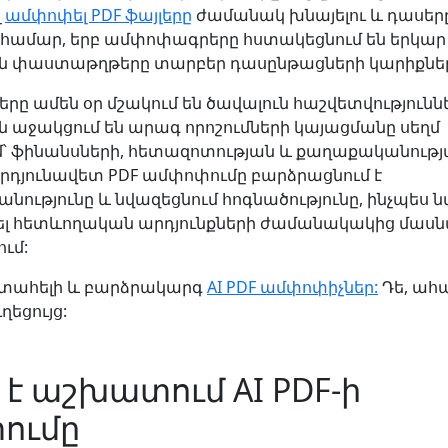
լ
ամփոփել PDF ֆայլերը
ժամանակ խնայելու և դասերը
 համար, երբ ամփոփագրերը հստակեցնում են երկար
 փաստաթղթերը տարբեր դասընթացների կարիքներ
րը ամեն օր մշակում են ծավալուն հաշվետվություննե
աջակցում են արագ որոշումների կայացմանը սեղմ
՝ ֆինանսների, հետազոտության և քաղաքականութ
 Արդյունավետ PDF ամփոփումը բարձրացնում է
ւթյունը և նվազեցնում հոգնածությունը, ինչպես ն
ել հետևողական արդյունքների ժամանակակից մասն
ւմ:
ստահելի և բարձրակարգ
AI PDF ամփոփիչներ:
Դե, ահ
եցույց:
 է աշխատում AI PDF-ի
ումը