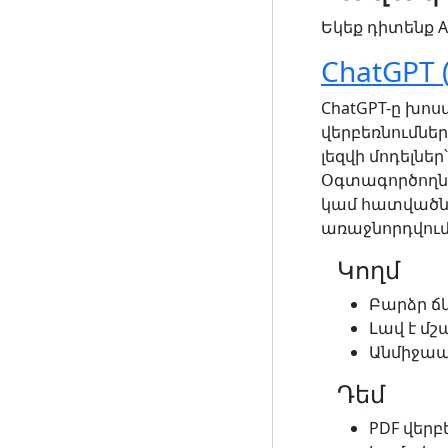
Եկեք դիտենք A
ChatGPT 
ChatGPT-ը խոսա
վերբեռնումներ
լեզվի մոդելն
Օգտագործողնե
կամ հատվածնե
առաջնորդվում 
Կողմ
Բարձր ճկ
Լավ է մշ
Անմիջապե
Դեմ
PDF վերբ