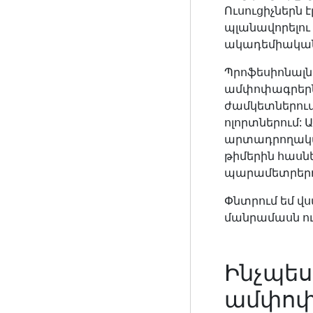
Ուսուցիչներն է
պլանավորելու
ակադեմիական
Պրոֆեսիոնալնե
ամփոփագրերն 
ժամկետներում
ոլորտներում:
արտադրողականո
թիմերին հասն
պարամետրերո
Փնտրում եմ վ
մանրամասն ուղ
Ինչպես
ամփոփ