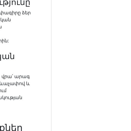
թյունը
ոփագիրը ձեր
ական
ն
ին:
կան
 վրա՝ արագ
ձևաչափով և
ւմ
ակության
իքներ