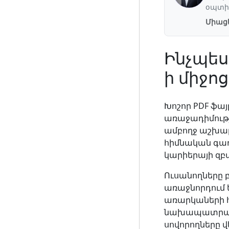
օպտի
Միացե
Ինչպես
ի միջո
Խոշոր PDF ֆայ
առաջադիմութ
ամբողջ աշխար
հիմնական գաղ
կարիերայի զ
Ուսանողները 
առաջնորդում 
առարկաների հ
նախապատրաստ
սովորողները վ