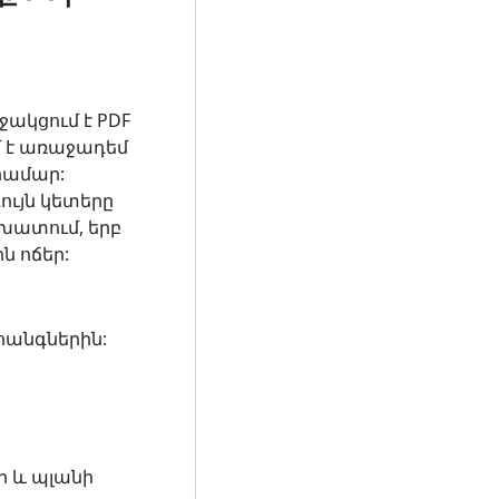
աջակցում է PDF
ւմ է առաջադեմ
համար:
ույն կետերը
խատում, երբ
ն ոճեր:
հանգներին:
ի և պլանի