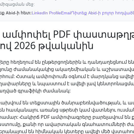
միզացման մեջ:
ք Abid-ի հետ:
LinkedIn Profile
Email
Դիտեք Abid-ի բոլոր հոդված
 ամփոփել PDF փաստաթղթե
ցով 2026 թվականին
լերը հեղեղում են ընթերցողներին և դանդաղեցնում են
յունը ժամանակակից ակադեմիական և աշխատավայ
հում: Հստակ ամփոփումն օգնում է մարդկանց ավելի
ափարները և նպաստում է ավելի լավ կենտրոնացմ
բաղված գրաֆիկի ժամանակ:
բախվում են տեքստային ծանրաբեռնվածության, և 
են հասկանալու առանց սթրեսի կամ վատնելու ուսմ
ամար: Հակիրճ PDF ամփոփագրերը բարելավում են ք
ումը, քանի որ ավարտական ​​գնահատումների ժ
երանայում են հիմնական կետերը ավելի մեծ վստահո