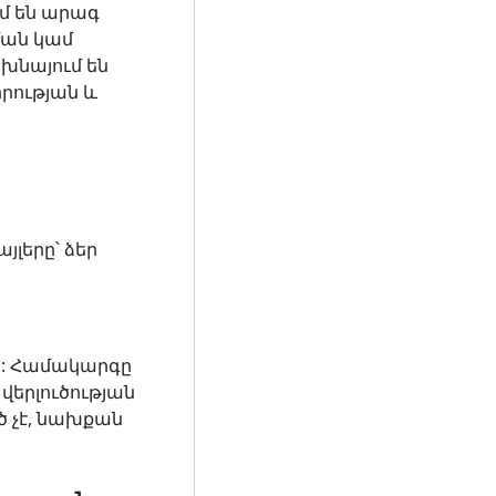
մ են արագ
ման կամ
խնայում են
իրության և
լերը՝ ձեր
ց: Համակարգը
վերլուծության
ծ չէ, նախքան