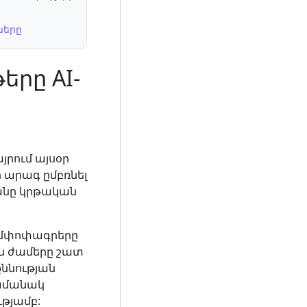
ները
րը AI-
րում այսօր
 արագ ըմբռնել
անը կրթական
ամփոփագրերը
ան ժամերը շատ
ննության
ամանակ
ւթյամբ: