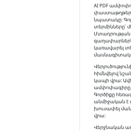
AI PDF ամփոփ
փաստաթղթերը 
նպատակը: Գոր
տերմինները՝ մ
Մտադրության 
գաղափարներն 
կառավարել տե
մասնագիտական
Վերլուծությո
հիմնվելով ն
կապի վրա: Ավ
ամփոփագիրը, 
Գործիքը հեռաց
անմիջական է 
խուսափել մա
վրա:
Վերջնական ամ