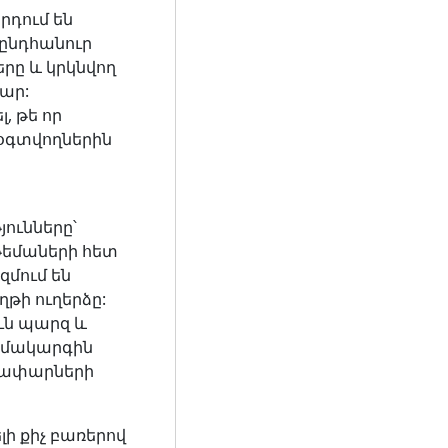
րդում են
ընդհանուր
րը և կրկնվող
մար:
, թե որ
 օգտվողներին
ունները՝
թեմաների հետ
մում են
թի ուղերձը:
ուն պարզ և
համակարգին
ղափարների
ի քիչ բառերով