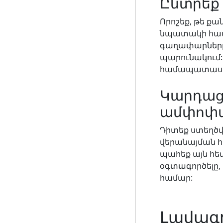
Ընտրեք
Որոշեք, թե ք
նպատակի համա
գաղափարները,
պարունակում:
համապատասխա
Կարդաց
ամփոփ
Դիտեք ստեղծվ
վերանայման 
պահեք այն հ
օգտագործելը,
համար:
Լավագո