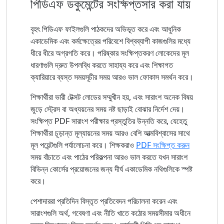
পিডিএফ ডকুমেন্টের সংক্ষিপ্তসার করা যায়
বৃহৎ পিডিএফ ফাইলগুলি পাঠকদের অভিভূত করে এবং আধুনিক
একাডেমিক এবং কর্মক্ষেত্রের পরিবেশে বিশ্বব্যাপী কাজগুলির মধ্যে
ধীরে ধীরে অগ্রগতি করে। পরিষ্কার সংক্ষিপ্তকরণ লোকেদের মূল
ধারণাগুলি দ্রুত উপলব্ধি করতে সাহায্য করে এবং শিক্ষাগত
ক্যারিয়ারে ব্যস্ত সময়সূচীর সময় আরও ভাল ফোকাস সমর্থন করে।
শিক্ষার্থীরা ভারী টেক্সট লোডের সম্মুখীন হয়, এবং সারাংশ অনেক বিষয়
জুড়ে স্ট্রেস বা অধ্যয়নের সময় নষ্ট ছাড়াই বোঝার নির্দেশ দেয়।
সংক্ষিপ্ত PDF সারাংশ পরীক্ষার প্রস্তুতির উন্নতি করে, যেহেতু
শিক্ষার্থীরা চূড়ান্ত মূল্যায়নের সময় আরও বেশি আত্মবিশ্বাসের সাথে
মূল পয়েন্টগুলি পর্যালোচনা করে। শিক্ষকরাও
PDF সংক্ষিপ্ত করুন
সময় বাঁচাতে এবং পাঠের পরিকল্পনা আরও ভাল করতে যখন সারাংশ
বিভিন্ন কোর্সের প্রয়োজনের জন্য দীর্ঘ একাডেমিক নথিগুলিকে স্পষ্ট
করে।
পেশাদাররা প্রতিদিন বিস্তৃত প্রতিবেদন পরিচালনা করেন এবং
সারাংশগুলি অর্থ, গবেষণা এবং নীতি খাতে কঠোর সময়সীমার অধীনে