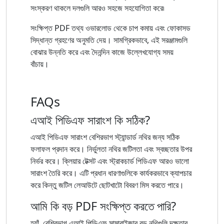
সংস্করণ থাকলে দলগুলি আরও সহজে সহযোগিতা করে৷
সংক্ষিপ্ত PDF তথ্য ওভারলোড থেকে চাপ কমায় এবং ফোকাসড
সিদ্ধান্ত গ্রহণের অনুমতি দেয়। সামগ্রিকভাবে, এই সরঞ্জামগুলি
বোঝার উন্নতি করে এবং দৈনন্দিন কাজে উল্লেখযোগ্য সময়
বাঁচায়।
FAQs
এআই পিডিএফ সারাংশ কি সঠিক?
এআই পিডিএফ সারাংশ বেশিরভাগ স্ট্যান্ডার্ড নথির জন্য সঠিক
ফলাফল প্রদান করে। নির্ভুলতা নথির জটিলতা এবং স্বচ্ছতার উপর
নির্ভর করে। ক্লিয়ার টেক্সট এবং স্ট্রাকচার্ড পিডিএফ আরও ভালো
সারাংশ তৈরি করে। এটি প্রধান ধারণাগুলিকে কার্যকরভাবে ক্যাপচার
করে কিন্তু জটিল লেআউটে ছোটখাটো বিবরণ মিস করতে পারে।
আমি কি বড় PDF সংক্ষিপ্ত করতে পারি?
হ্যাঁ, বেশিরভাগ এআই পিডিএফ সামারাইজার বড় নথিগুলি দক্ষতার