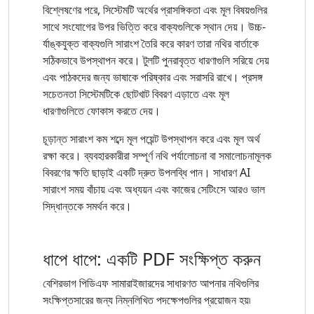
বিশ্লেষণের পরে, সিস্টেমটি অর্থের প্রাসঙ্গিকতা এবং মূল বিষয়গুলির
সাথে সংযোগের উপর ভিত্তি করে বাক্যগুলিকে স্থান দেয়। উচ্চ-
র্যাঙ্কযুক্ত বাক্যগুলি সারাংশ তৈরি করে কারণ তারা নথির বার্তাকে
সঠিকভাবে উপস্থাপন করে। টুলটি পুনরাবৃত্ত ধারণাগুলি সরিয়ে দেয়
এবং পাঠকদের জন্য ভাষাকে পরিষ্কার এবং সরাসরি রাখে। প্রসঙ্গ
সচেতনতা সিস্টেমটিকে ছোটখাট বিবরণ এড়াতে এবং মূল
ধারণাগুলিতে ফোকাস করতে দেয়।
চূড়ান্ত সারাংশ কম শব্দে মূল পয়েন্ট উপস্থাপন করে এবং মূল অর্থ
রক্ষা করে। ব্যবহারকারীরা সম্পূর্ণ নথি পর্যালোচনা বা সমালোচনামূলক
বিবরণের ক্ষতি ছাড়াই একটি দ্রুত উপলব্ধি পান। সাধারণ AI
সারাংশ সময় বাঁচায় এবং অধ্যয়ন এবং কাজের সেটিংসে আরও ভাল
সিদ্ধান্তকে সমর্থন করে।
ধাপে ধাপে: একটি PDF সংক্ষিপ্ত করুন
বেশিরভাগ পিডিএফ সামারাইজারদের সাধারণত আপনার নথিগুলির
সংক্ষিপ্তসারের জন্য নিম্নলিখিত পদক্ষেপগুলির প্রয়োজন হয়৷