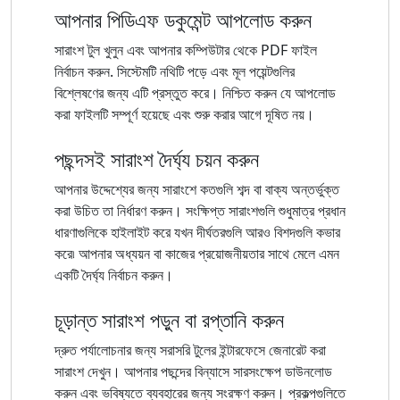
আপনার পিডিএফ ডকুমেন্ট আপলোড করুন
সারাংশ টুল খুলুন এবং আপনার কম্পিউটার থেকে PDF ফাইল
নির্বাচন করুন. সিস্টেমটি নথিটি পড়ে এবং মূল পয়েন্টগুলির
বিশ্লেষণের জন্য এটি প্রস্তুত করে। নিশ্চিত করুন যে আপলোড
করা ফাইলটি সম্পূর্ণ হয়েছে এবং শুরু করার আগে দূষিত নয়।
পছন্দসই সারাংশ দৈর্ঘ্য চয়ন করুন
আপনার উদ্দেশ্যের জন্য সারাংশে কতগুলি শব্দ বা বাক্য অন্তর্ভুক্ত
করা উচিত তা নির্ধারণ করুন। সংক্ষিপ্ত সারাংশগুলি শুধুমাত্র প্রধান
ধারণাগুলিকে হাইলাইট করে যখন দীর্ঘতরগুলি আরও বিশদগুলি কভার
করে৷ আপনার অধ্যয়ন বা কাজের প্রয়োজনীয়তার সাথে মেলে এমন
একটি দৈর্ঘ্য নির্বাচন করুন।
চূড়ান্ত সারাংশ পড়ুন বা রপ্তানি করুন
দ্রুত পর্যালোচনার জন্য সরাসরি টুলের ইন্টারফেসে জেনারেট করা
সারাংশ দেখুন। আপনার পছন্দের বিন্যাসে সারসংক্ষেপ ডাউনলোড
করুন এবং ভবিষ্যতে ব্যবহারের জন্য সংরক্ষণ করুন। প্রকল্পগুলিতে