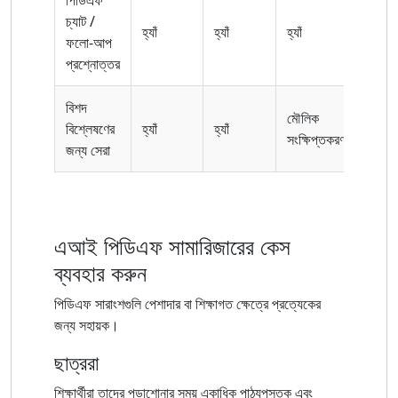
চ্যাট /
হ্যাঁ
হ্যাঁ
হ্যাঁ
লিমি
ফলো-আপ
প্রশ্নোত্তর
বিশদ
মৌলিক
পেশা
বিশ্লেষণের
হ্যাঁ
হ্যাঁ
সংক্ষিপ্তকরণ
ব্যবহ
জন্য সেরা
এআই পিডিএফ সামারিজারের কেস
ব্যবহার করুন
পিডিএফ সারাংশগুলি পেশাদার বা শিক্ষাগত ক্ষেত্রে প্রত্যেকের
জন্য সহায়ক।
ছাত্ররা
শিক্ষার্থীরা তাদের পড়াশোনার সময় একাধিক পাঠ্যপুস্তক এবং