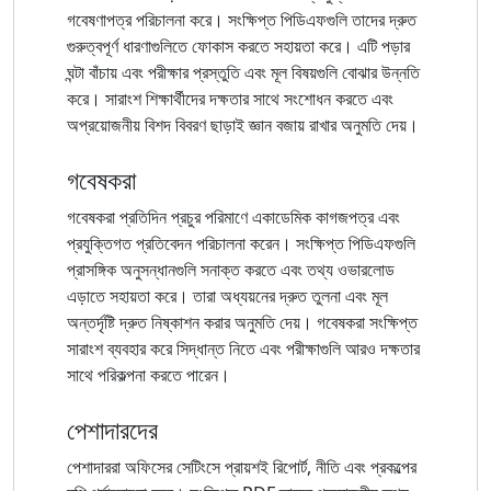
গবেষণাপত্র পরিচালনা করে। সংক্ষিপ্ত পিডিএফগুলি তাদের দ্রুত
গুরুত্বপূর্ণ ধারণাগুলিতে ফোকাস করতে সহায়তা করে। এটি পড়ার
ঘন্টা বাঁচায় এবং পরীক্ষার প্রস্তুতি এবং মূল বিষয়গুলি বোঝার উন্নতি
করে। সারাংশ শিক্ষার্থীদের দক্ষতার সাথে সংশোধন করতে এবং
অপ্রয়োজনীয় বিশদ বিবরণ ছাড়াই জ্ঞান বজায় রাখার অনুমতি দেয়।
গবেষকরা
গবেষকরা প্রতিদিন প্রচুর পরিমাণে একাডেমিক কাগজপত্র এবং
প্রযুক্তিগত প্রতিবেদন পরিচালনা করেন। সংক্ষিপ্ত পিডিএফগুলি
প্রাসঙ্গিক অনুসন্ধানগুলি সনাক্ত করতে এবং তথ্য ওভারলোড
এড়াতে সহায়তা করে। তারা অধ্যয়নের দ্রুত তুলনা এবং মূল
অন্তর্দৃষ্টি দ্রুত নিষ্কাশন করার অনুমতি দেয়। গবেষকরা সংক্ষিপ্ত
সারাংশ ব্যবহার করে সিদ্ধান্ত নিতে এবং পরীক্ষাগুলি আরও দক্ষতার
সাথে পরিকল্পনা করতে পারেন।
পেশাদারদের
পেশাদাররা অফিসের সেটিংসে প্রায়শই রিপোর্ট, নীতি এবং প্রকল্পের