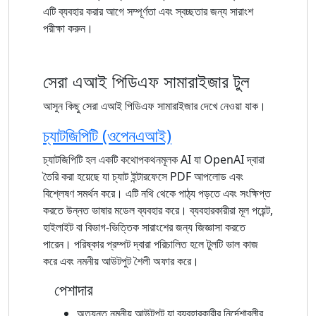
এটি ব্যবহার করার আগে সম্পূর্ণতা এবং স্বচ্ছতার জন্য সারাংশ
পরীক্ষা করুন।
সেরা এআই পিডিএফ সামারাইজার টুল
আসুন কিছু সেরা এআই পিডিএফ সামারাইজার দেখে নেওয়া যাক।
চ্যাটজিপিটি (ওপেনএআই)
চ্যাটজিপিটি হল একটি কথোপকথনমূলক AI যা OpenAI দ্বারা
তৈরি করা হয়েছে যা চ্যাট ইন্টারফেসে PDF আপলোড এবং
বিশ্লেষণ সমর্থন করে। এটি নথি থেকে পাঠ্য পড়তে এবং সংক্ষিপ্ত
করতে উন্নত ভাষার মডেল ব্যবহার করে। ব্যবহারকারীরা মূল পয়েন্ট,
হাইলাইট বা বিভাগ-ভিত্তিক সারাংশের জন্য জিজ্ঞাসা করতে
পারেন। পরিষ্কার প্রম্পট দ্বারা পরিচালিত হলে টুলটি ভাল কাজ
করে এবং নমনীয় আউটপুট শৈলী অফার করে।
পেশাদার
অত্যন্ত নমনীয় আউটপুট যা ব্যবহারকারীর নির্দেশাবলীর