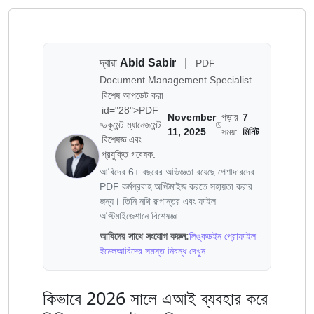
দ্বারা
Abid Sabir
|
PDF
Document Management Specialist
বিশেষ আপডেট করা
id="28">PDF
November
পড়ার
7
ডকুমেন্ট ম্যানেজমেন্ট
11, 2025
সময়:
মিনিট
বিশেষজ্ঞ এবং
প্রযুক্তি গবেষক:
আবিদের 6+ বছরের অভিজ্ঞতা রয়েছে পেশাদারদের
PDF কর্মপ্রবাহ অপ্টিমাইজ করতে সহায়তা করার
জন্য। তিনি নথি রূপান্তর এবং ফাইল
অপ্টিমাইজেশানে বিশেষজ্ঞ৷
আবিদের সাথে সংযোগ করুন:
লিঙ্কডইন প্রোফাইল
ইমেল
আবিদের সমস্ত নিবন্ধ দেখুন
কিভাবে 2026 সালে এআই ব্যবহার করে