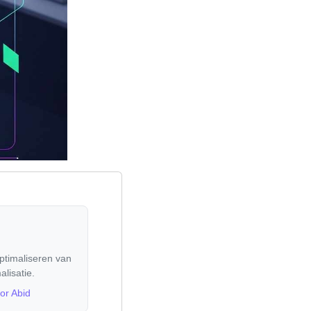
optimaliseren van
lisatie.
oor Abid