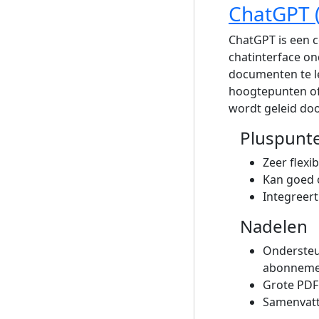
ChatGPT 
ChatGPT is een c
chatinterface on
documenten te l
hoogtepunten of
wordt geleid door
Pluspunt
Zeer flexi
Kan goed 
Integreer
Nadelen
Ondersteu
abonneme
Grote PDF'
Samenvatti