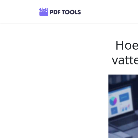
Hoe
vatt