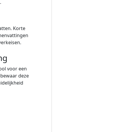
.
tten. Korte
amenvattingen
werkeisen.
ng
ool voor een
n bewaar deze
idelijkheid