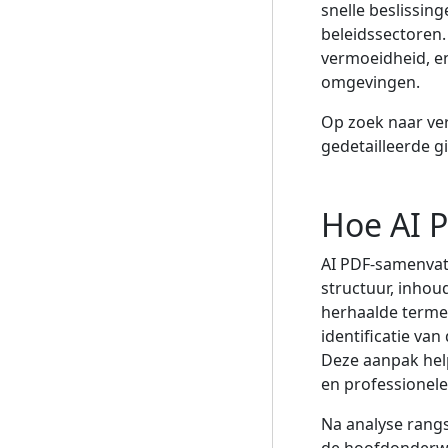
snelle beslissin
beleidssectoren.
vermoeidheid, en
omgevingen.
Op zoek naar ve
gedetailleerde g
Hoe AI 
AI PDF-samenvat
structuur, inhou
herhaalde termen
identificatie va
Deze aanpak help
en professionel
Na analyse rangs