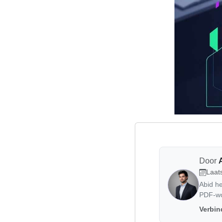
Door
Laats
Abid he
PDF-wor
Verbin