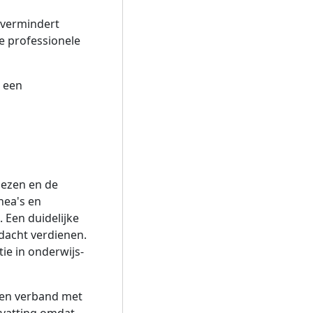
 vermindert
e professionele
s een
lezen en de
nea's en
 Een duidelijke
ndacht verdienen.
ie in onderwijs-
 en verband met