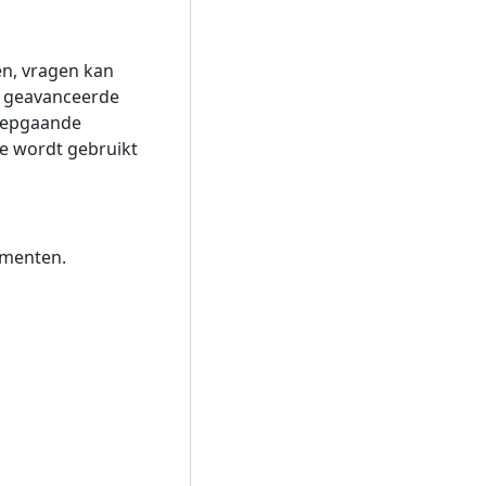
en, vragen kan
n geavanceerde
diepgaande
e wordt gebruikt
umenten.