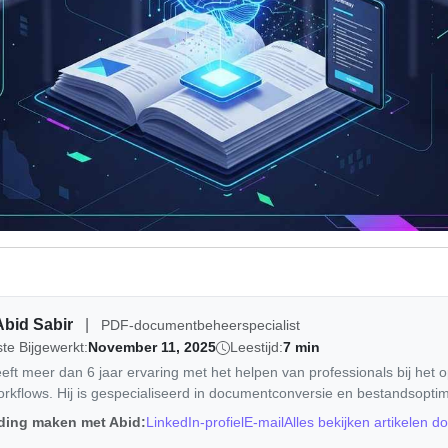
Abid Sabir
|
PDF-documentbeheerspecialist
te Bijgewerkt:
November 11, 2025
Leestijd:
7 min
eft meer dan 6 jaar ervaring met het helpen van professionals bij het 
kflows. Hij is gespecialiseerd in documentconversie en bestandsoptima
ding maken met Abid:
LinkedIn-profiel
E-mail
Alles bekijken artikelen d