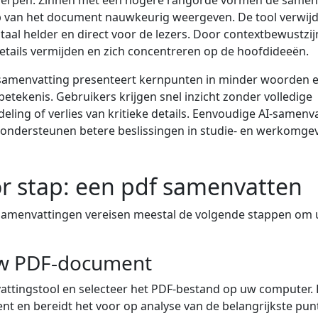
erpen. Zinnen met een hogere rangorde vormen de samen
 van het document nauwkeurig weergeven. De tool verwijd
taal helder en direct voor de lezers. Door contextbewustzij
etails vermijden en zich concentreren op de hoofdideeën.
e samenvatting presenteert kernpunten in minder woorden 
betekenis. Gebruikers krijgen snel inzicht zonder volledige
ing of verlies van kritieke details. Eenvoudige AI-samenv
 ondersteunen betere beslissingen in studie- en werkomge
r stap: een pdf samenvatten
samenvattingen vereisen meestal de volgende stappen o
w PDF-document
ttingstool en selecteer het PDF-bestand op uw computer.
nt en bereidt het voor op analyse van de belangrijkste pun