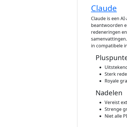
Claude
Claude is een AI
beantwoorden en
redeneringen en 
samenvattingen.
in compatibele i
Pluspunt
Uitsteken
Sterk red
Royale gra
Nadelen
Vereist ex
Strenge g
Niet alle