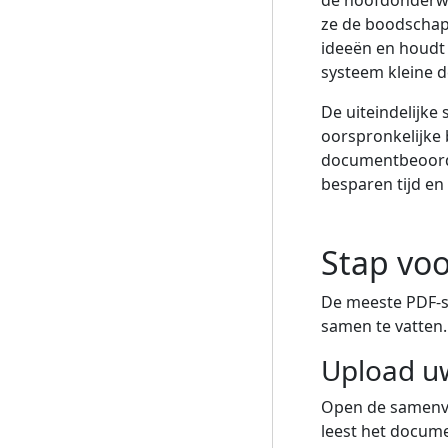
de hoofdonderw
ze de boodschap
ideeën en houdt 
systeem kleine d
De uiteindelijk
oorspronkelijke 
documentbeoordel
besparen tijd en
Stap voo
De meeste PDF-
samen te vatten.
Upload u
Open de samenva
leest het docume