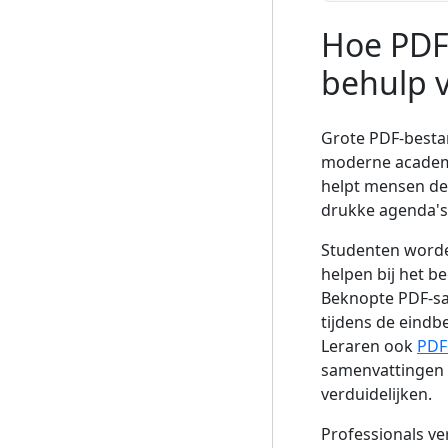
Hoe PDF
behulp v
Grote PDF-besta
moderne academi
helpt mensen de 
drukke agenda's
Studenten worde
helpen bij het b
Beknopte PDF-sa
tijdens de eind
Leraren ook
PDF
samenvattingen 
verduidelijken.
Professionals v