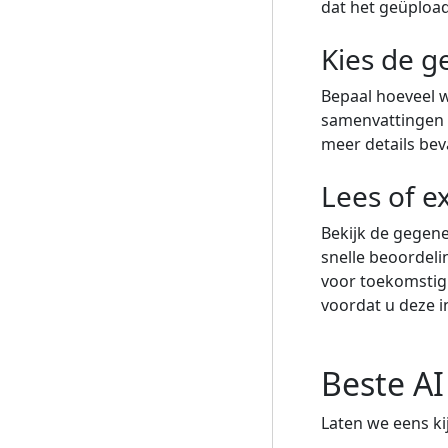
dat het geüpload
Kies de g
Bepaal hoeveel 
samenvattingen b
meer details beva
Lees of e
Bekijk de gegene
snelle beoordel
voor toekomstig 
voordat u deze i
Beste A
Laten we eens ki