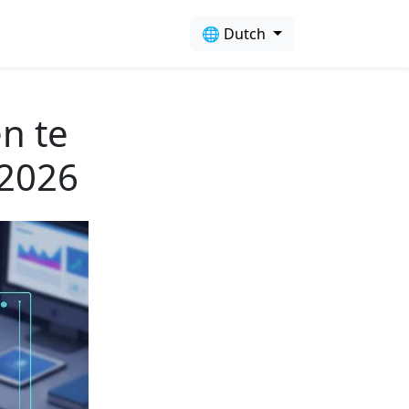
🌐 Dutch
n te
 2026