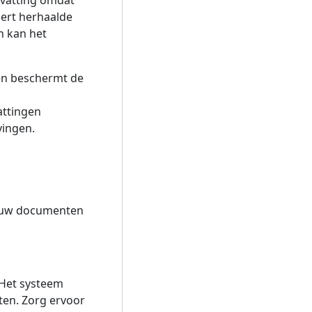
vatting omdat
ert herhaalde
n kan het
en beschermt de
attingen
vingen.
m uw documenten
 Het systeem
ten. Zorg ervoor