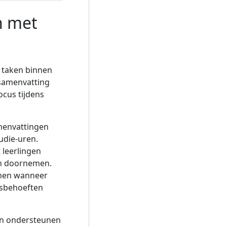
n met
 taken binnen
samenvatting
ocus tijdens
menvattingen
udie-uren.
leerlingen
en doornemen.
nnen wanneer
usbehoeften
en ondersteunen