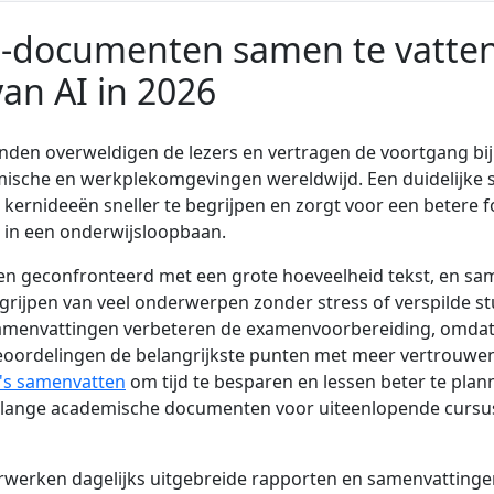
-documenten samen te vatte
an AI in 2026
nden overweldigen de lezers en vertragen de voortgang bij
sche en werkplekomgevingen wereldwijd. Een duidelijke 
kernideeën sneller te begrijpen en zorgt voor een betere f
 in een onderwijsloopbaan.
n geconfronteerd met een grote hoeveelheid tekst, en sa
egrijpen van veel onderwerpen zonder stress of verspilde st
menvattingen verbeteren de examenvoorbereiding, omdat 
beoordelingen de belangrijkste punten met meer vertrouw
's samenvatten
om tijd te besparen en lessen beter te pla
lange academische documenten voor uiteenlopende curs
erwerken dagelijks uitgebreide rapporten en samenvatting