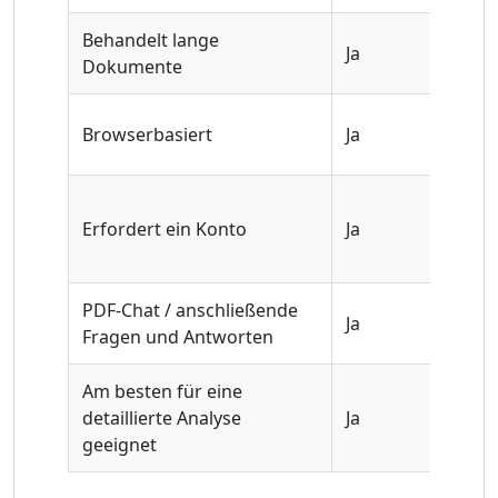
Behandelt lange
Ja
Ja
Dokumente
Ja (ü
Browserbasiert
Ja
Platt
Erfordert ein Konto
Ja
Ja
PDF-Chat / anschließende
Ja
Ja
Fragen und Antworten
Am besten für eine
detaillierte Analyse
Ja
Ja
geeignet