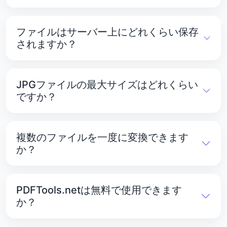
PDF ファイルのサイズが大きい場合、変換に時間が
かかることがあります。これは、システムがデータを
ファイルはサーバー上にどれくらい保存
処理して圧縮する必要があるためです。
されますか？
アップロードされたファイルはPDFTools.netのサー
バーに1時間保存されます。その後、データのプライ
JPGファイルの最大サイズはどれくらい
バシー保護のため、ファイルは自動的に削除されま
ですか？
す。
JPGファイルの最大サイズは25MBです。これを超え
るファイルはアップロードも変換もできません。
複数のファイルを一度に変換できます
か？
はい。PDFTools.netでは、複数のPDFファイルを同
時に問題なく画像に変換できます。.
PDFTools.netは無料で使用できます
か？
はい。PDFからJPGへのコンバーターは完全に無料で