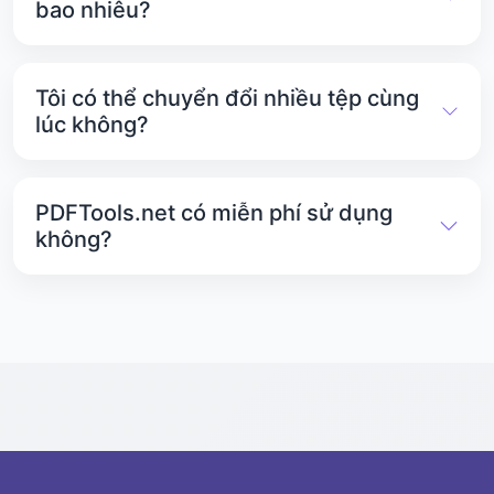
bao nhiêu?
Mỗi tệp JPG có thể có kích thước tối đa 25 MB.
Không thể tải lên hoặc chuyển đổi các tệp lớn hơn
Tôi có thể chuyển đổi nhiều tệp cùng
kích thước này.
lúc không?
Có. PDFTools.net cho phép bạn chuyển đổi nhiều
tệp PDF thành hình ảnh cùng lúc mà không gặp
PDFTools.net có miễn phí sử dụng
bất kỳ vấn đề gì..
không?
Có. Công cụ chuyển đổi PDF sang JPG hoàn toàn
miễn phí. Tất cả các công cụ khác trên
PDFTools.net cũng miễn phí sử dụng.