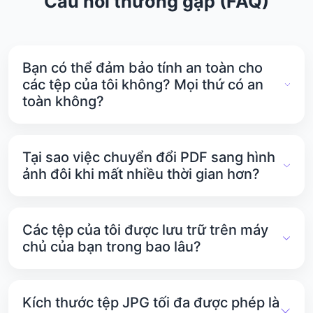
Câu hỏi thường gặp (FAQ)
Bạn có thể đảm bảo tính an toàn cho
các tệp của tôi không? Mọi thứ có an
toàn không?
Có. PDFTools.net rất coi trọng quyền riêng tư và
bảo mật của bạn. Tất cả các tệp của bạn đều
Tại sao việc chuyển đổi PDF sang hình
được lưu trữ trên các máy chủ an toàn và được
ảnh đôi khi mất nhiều thời gian hơn?
bảo vệ khỏi truy cập trái phép.
Nếu tệp PDF của bạn lớn, quá trình chuyển đổi có
thể mất nhiều thời gian hơn. Điều này xảy ra do hệ
Các tệp của tôi được lưu trữ trên máy
thống phải xử lý và nén dữ liệu.
chủ của bạn trong bao lâu?
Các tệp bạn tải lên sẽ được lưu trên máy chủ
PDFTools.net trong 1 giờ. Sau đó, chúng sẽ tự
Kích thước tệp JPG tối đa được phép là
động bị xóa để bảo mật dữ liệu của bạn.