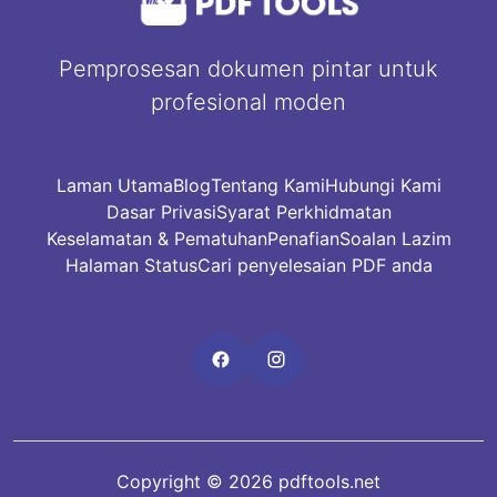
Pemprosesan dokumen pintar untuk
profesional moden
Laman Utama
Blog
Tentang Kami
Hubungi Kami
Dasar Privasi
Syarat Perkhidmatan
Keselamatan & Pematuhan
Penafian
Soalan Lazim
Halaman Status
Cari penyelesaian PDF anda
Copyright © 2026 pdftools.net