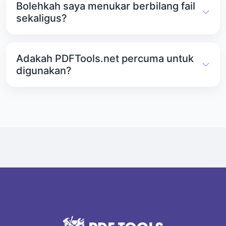
Bolehkah saya menukar berbilang fail
naik atau ditukar.
sekaligus?
Ya. PDFTools.net membolehkan anda menukar
berbilang fail PDF kepada imej pada masa yang
Adakah PDFTools.net percuma untuk
sama tanpa sebarang masalah..
digunakan?
Ya. Penukar PDF ke JPG adalah percuma
sepenuhnya. Semua alat lain di PDFTools.net juga
percuma untuk digunakan.