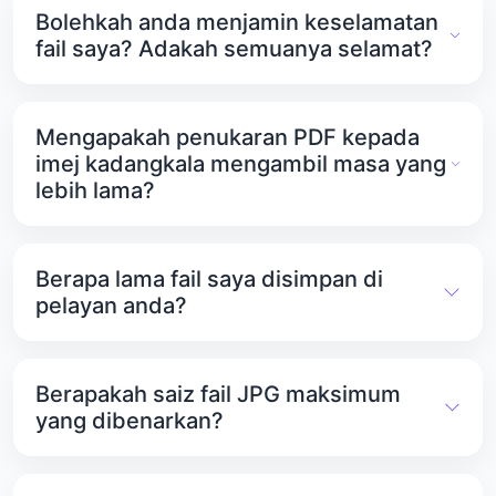
Bolehkah anda menjamin keselamatan
fail saya? Adakah semuanya selamat?
Ya. PDFTools.net memandang serius privasi dan
keselamatan anda. Semua fail anda disimpan di
Mengapakah penukaran PDF kepada
pelayan yang selamat dan dilindungi daripada
imej kadangkala mengambil masa yang
akses yang tidak dibenarkan.
lebih lama?
Jika fail PDF anda besar, penukaran mungkin
mengambil sedikit masa lagi. Ini berlaku kerana
Berapa lama fail saya disimpan di
sistem perlu memproses dan memampatkan data.
pelayan anda?
Fail yang anda muat naik kekal di pelayan
PDFTools.net selama 1 jam. Selepas itu, ia akan
Berapakah saiz fail JPG maksimum
dipadamkan secara automatik untuk memastikan
yang dibenarkan?
data anda sulit.
Setiap fail JPG boleh bersaiz sehingga 25 MB. Fail
yang lebih besar daripada ini tidak boleh dimuat