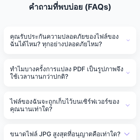
คำถามที่พบบ่อย (FAQs)
คุณรับประกันความปลอดภัยของไฟล์ของ
ฉันได้ไหม? ทุกอย่างปลอดภัยไหม?
ใช่ PDFTools.net ให้ความสำคัญกับความเป็นส่วนตัว
และความปลอดภัยของคุณอย่างจริงจัง ไฟล์ทั้งหมดของ
ทำไมบางครั้งการแปลง PDF เป็นรูปภาพจึง
คุณจะถูกเก็บไว้ในเซิร์ฟเวอร์ที่ปลอดภัยและได้รับการ
ใช้เวลานานกว่าปกติ?
ปกป้องจากการเข้าถึงโดยไม่ได้รับอนุญาต
หากไฟล์ PDF ของคุณมีขนาดใหญ่ การแปลงอาจใช้
เวลานานขึ้นเล็กน้อย เนื่องจากระบบต้องประมวลผลและ
ไฟล์ของฉันจะถูกเก็บไว้บนเซิร์ฟเวอร์ของ
บีบอัดข้อมูล
คุณนานเท่าใด?
ไฟล์ที่คุณอัปโหลดจะอยู่บนเซิร์ฟเวอร์ PDFTools.net
เป็นเวลา 1 ชั่วโมง หลังจากนั้นไฟล์จะถูกลบโดยอัตโนมัติ
ขนาดไฟล์ JPG สูงสุดที่อนุญาตคือเท่าใด?
เพื่อรักษาความเป็นส่วนตัวของข้อมูลของคุณ