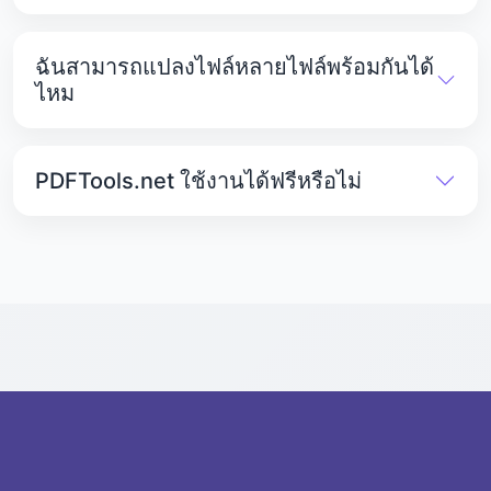
ไฟล์ JPG แต่ละไฟล์สามารถมีขนาดได้สูงสุด 25 MB
ไฟล์ที่มีขนาดใหญ่กว่านี้ไม่สามารถอัปโหลดหรือแปลง
ฉันสามารถแปลงไฟล์หลายไฟล์พร้อมกันได้
ได้
ไหม
ได้ PDFTools.net ช่วยให้คุณแปลงไฟล์ PDF หลายไฟล์
เป็นรูปภาพได้พร้อมกันโดยไม่มีปัญหา.
PDFTools.net ใช้งานได้ฟรีหรือไม่
ได้ โปรแกรมแปลงไฟล์ PDF เป็น JPG นั้นฟรีอย่าง
สมบูรณ์ เครื่องมืออื่นๆ ทั้งหมดบน PDFTools.net ก็ใช้
งานได้ฟรีเช่นกัน