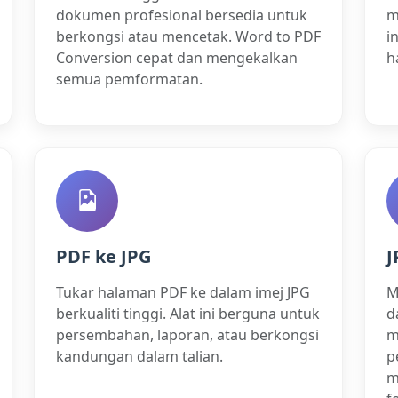
dokumen profesional bersedia untuk
m
berkongsi atau mencetak. Word to PDF
i
Conversion cepat dan mengekalkan
h
semua pemformatan.
PDF ke JPG
J
Tukar halaman PDF ke dalam imej JPG
M
berkualiti tinggi. Alat ini berguna untuk
d
persembahan, laporan, atau berkongsi
m
kandungan dalam talian.
p
m