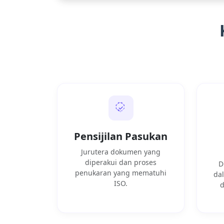
Pensijilan Pasukan
Jurutera dokumen yang
diperakui dan proses
D
penukaran yang mematuhi
da
ISO.
d