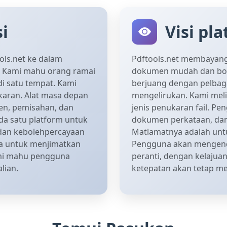
i
Visi pl
ols.net ke dalam
Pdftools.net membayan
 Kami mahu orang ramai
dokumen mudah dan bole
 satu tempat. Kami
berjuang dengan pelbaga
aran. Alat masa depan
mengelirukan. Kami mel
n, pemisahan, dan
jenis penukaran fail. P
da satu platform untuk
dokumen perkataan, dan 
dan kebolehpercayaan
Matlamatnya adalah unt
na untuk menjimatkan
Pengguna akan mengen
mi mahu pengguna
peranti, dengan kelaju
lian.
ketepatan akan tetap m