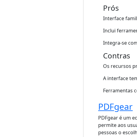
Prós
Interface fami
Inclui ferrame
Integra-se co
Contras
Os recursos p
A interface t
Ferramentas c
PDFgear
PDFgear é um edi
permite aos usuár
pessoas o escol