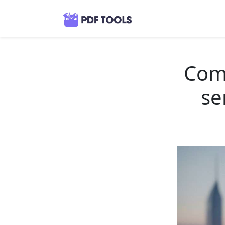
Como
se