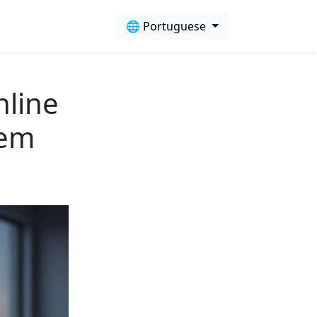
🌐 Portuguese
nline
 em