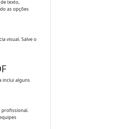
de texto,
ndo as opções
a visual. Salve o
DF
a inclui alguns
profissional.
 equipes