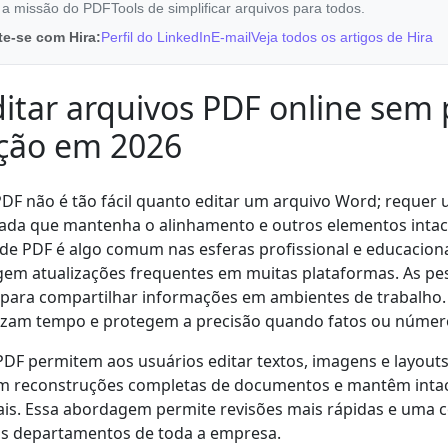
 a missão do PDFTools de simplificar arquivos para todos.
e-se com Hira:
Perfil do LinkedIn
E-mail
Veja todos os artigos de Hira
tar arquivos PDF online sem 
ção em 2026
PDF não é tão fácil quanto editar um arquivo Word; requer
ada que mantenha o alinhamento e outros elementos intac
 de PDF é algo comum nas esferas profissional e educacion
em atualizações frequentes em muitas plataformas. As p
 para compartilhar informações em ambientes de trabalho
izam tempo e protegem a precisão quando fatos ou núme
DF permitem aos usuários editar textos, imagens e layout
am reconstruções completas de documentos e mantêm inta
nais. Essa abordagem permite revisões mais rápidas e uma 
 os departamentos de toda a empresa.