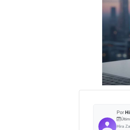
Por
Hi
Últim
Hira Z