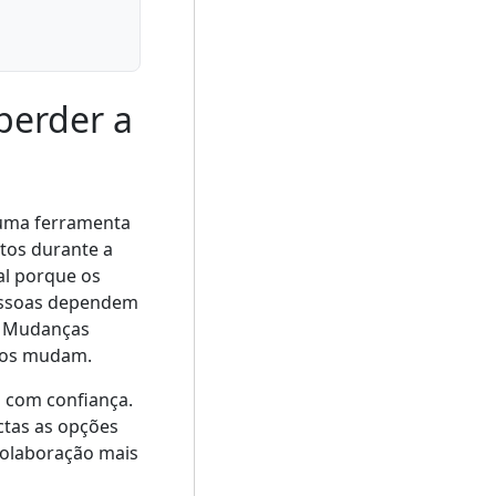
perder a
 uma ferramenta
tos durante a
al porque os
essoas dependem
. Mudanças
ros mudam.
s com confiança.
ctas as opções
colaboração mais