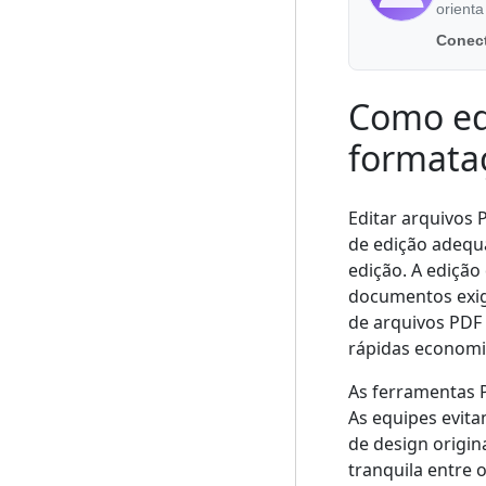
orienta
Conect
Como edi
formata
Editar arquivos 
de edição adequ
edição. A edição
documentos exig
de arquivos PDF
rápidas econom
As ferramentas P
As equipes evit
de design origi
tranquila entre