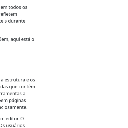
s em todos os
refletem
teis durante
em, aqui está o
a estrutura e os
adas que contêm
rramentas a
veem páginas
enciosamente.
m editor. O
 Os usuários