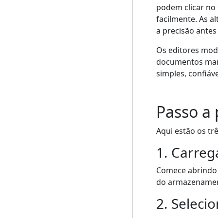
podem clicar no 
facilmente. As a
a precisão ante
Os editores mod
documentos mant
simples, confiáv
Passo a 
Aqui estão os tr
1. Carreg
Comece abrindo 
do armazenament
2. Seleci