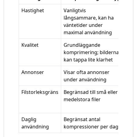
Hastighet
Vanligtvis
Snab
långsammare, kan ha
med 
väntetider under
serv
maximal användning
Kvalitet
Grundläggande
Högk
komprimering; bilderna
komp
kan tappa lite klarhet
bevar
Annonser
Visar ofta annonser
Inga
under användning
grän
Filstorleksgräns
Begränsad till små eller
Stöd
medelstora filer
filer
begr
Daglig
Begränsat antal
Obeg
användning
kompressioner per dag
komp