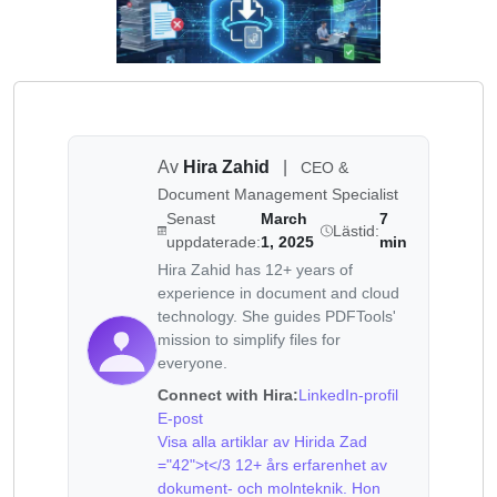
Av
Hira Zahid
|
CEO &
Document Management Specialist
Senast
March
7
Lästid:
uppdaterade:
1, 2025
min
Hira Zahid has 12+ years of
experience in document and cloud
technology. She guides PDFTools'
mission to simplify files for
everyone.
Connect with Hira:
LinkedIn-profil
E-post
Visa alla artiklar av Hirida Zad
="42">t</3 12+ års erfarenhet av
dokument- och molnteknik. Hon