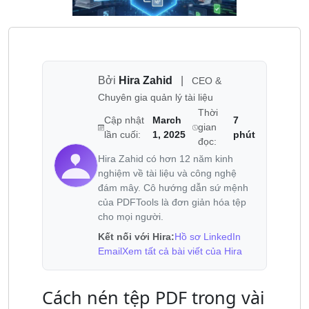
Bởi
Hira Zahid
|
CEO &
Chuyên gia quản lý tài liệu
Thời
Cập nhật
March
7
gian
lần cuối:
1, 2025
phút
đọc:
Hira Zahid có hơn 12 năm kinh
nghiệm về tài liệu và công nghệ
đám mây. Cô hướng dẫn sứ mệnh
của PDFTools là đơn giản hóa tệp
cho mọi người.
Kết nối với Hira:
Hồ sơ LinkedIn
Email
Xem tất cả bài viết của Hira
Cách nén tệp PDF trong vài