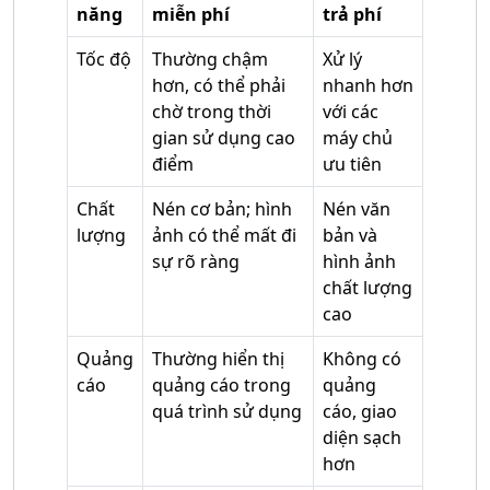
năng
miễn phí
trả phí
Tốc độ
Thường chậm
Xử lý
hơn, có thể phải
nhanh hơn
chờ trong thời
với các
gian sử dụng cao
máy chủ
điểm
ưu tiên
Chất
Nén cơ bản; hình
Nén văn
lượng
ảnh có thể mất đi
bản và
sự rõ ràng
hình ảnh
chất lượng
cao
Quảng
Thường hiển thị
Không có
cáo
quảng cáo trong
quảng
quá trình sử dụng
cáo, giao
diện sạch
hơn