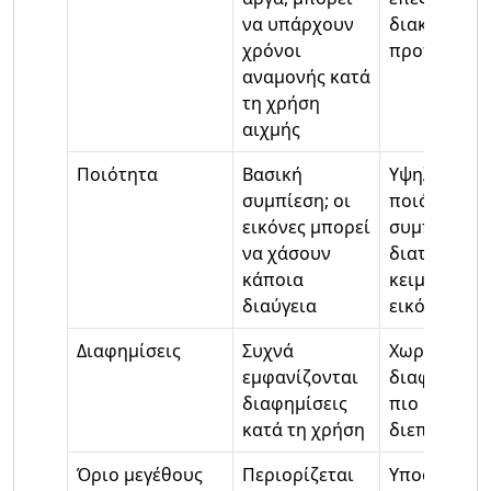
να υπάρχουν
διακομιστέ
χρόνοι
προτεραιότ
αναμονής κατά
τη χρήση
αιχμής
Ποιότητα
Βασική
Υψηλής
συμπίεση; οι
ποιότητας
εικόνες μπορεί
συμπίεση
να χάσουν
διατήρηση
κάποια
κειμένου κα
διαύγεια
εικόνων
Διαφημίσεις
Συχνά
Χωρίς
εμφανίζονται
διαφημίσεις
διαφημίσεις
πιο καθαρή
κατά τη χρήση
διεπαφή
Όριο μεγέθους
Περιορίζεται
Υποστηρίζε