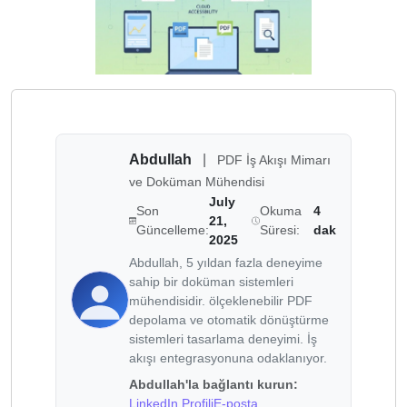
Abdullah
|
PDF İş Akışı Mimarı
ve Doküman Mühendisi
July
Son
Okuma
4
21,
Güncelleme:
Süresi:
dak
2025
Abdullah, 5 yıldan fazla deneyime
sahip bir doküman sistemleri
mühendisidir. ölçeklenebilir PDF
depolama ve otomatik dönüştürme
sistemleri tasarlama deneyimi. İş
akışı entegrasyonuna odaklanıyor.
Abdullah'la bağlantı kurun:
LinkedIn Profili
E-posta