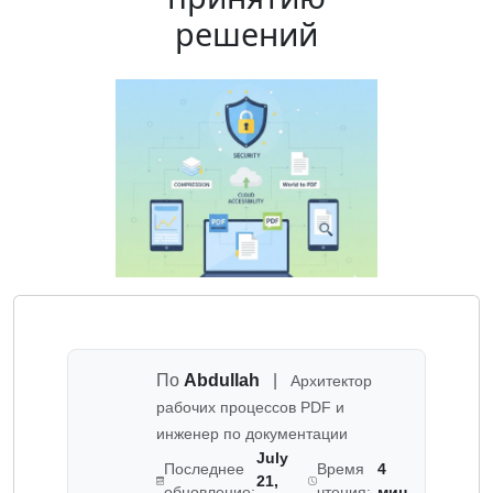
решений
По
Abdullah
|
Архитектор
рабочих процессов PDF и
инженер по документации
July
Последнее
Время
4
21,
обновление:
чтения:
мин