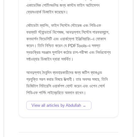
একাডেমিক পোর্টালগুলির জন্য কাস্টম ফাইল অটোমেশন
ফ্রেমওয়ার্ক ডিজাইন করেছেন।
মেটাডেটা ম্যাপিং, ফাইল সিস্টেম স্টোরেজ এবং পিডিএফ
ফরম্যাট স্ট্যান্ডার্ডে বিশেষজ্ঞ, আবদুল্লাহ সিস্টেম পারফরম্যান্স,
কনভার্সন ফিডেলিটি এবং ওয়ার্কফ্লো ইঞ্জিনিয়ারিং-এ ফোকাস
করেন। তিনি নিশ্চিত করেন যে PDFTools-এ সমস্ত
স্বয়ংক্রিয় সরঞ্জাম সুপারিশ কঠোর চাপ-পরীক্ষা এবং নির্ভরযোগ্য
সফ্টওয়্যার ডিজাইন দ্বারা সমর্থিত।
আবদুল্লাহ দৈনন্দিন ব্যবহারকারীদের জন্য জটিল ব্যাকএন্ড
প্রযুক্তি সরল করার বিষয়ে উত্সাহী। তার অবসর সময়ে, তিনি
ডিজিটাল লিটারেসি ওয়ার্কশপ হোস্ট করেন এবং ওপেন সোর্স
View all articles by Abdullah →