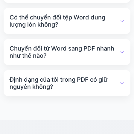
Có, việc chuyển đổi tệp Word sang PDF bằng
PDFTools.net hoàn toàn miễn phí. Bạn có thể sử
Có thể chuyển đổi tệp Word dung
dụng thoải mái, chia sẻ với người khác và thậm
lượng lớn không?
chí dùng thử các công cụ khác của chúng tôi.
Tệp dung lượng lớn không thành vấn đề.
PDFTools.net hỗ trợ tài liệu lên đến 25 MB mà vẫn
Chuyển đổi từ Word sang PDF nhanh
giữ nguyên định dạng trong quá trình chuyển đổi.
như thế nào?
Thường mất chưa đến một phút. Thời gian thực tế
phụ thuộc vào kích thước tệp và tốc độ kết nối
Định dạng của tôi trong PDF có giữ
internet của bạn.
nguyên không?
Có. PDFTools.net giữ nguyên phông chữ, bố cục
và hình ảnh gốc của bạn để PDF trông giống hệt
như tài liệu Word của bạn.