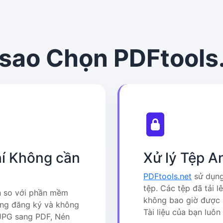
 sao Chọn PDFtools
í Không cần
Xử lý Tệp A
PDFtools.net
sử dụng
tệp. Các tệp đã tải 
n so với phần mềm
không bao giờ được l
ông đăng ký và không
Tài liệu của bạn luô
 JPG sang PDF, Nén