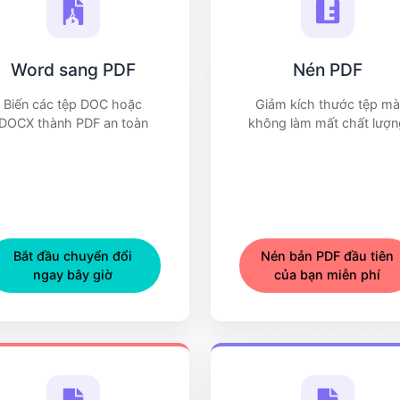
Word sang PDF
Nén PDF
Biến các tệp DOC hoặc
Giảm kích thước tệp mà
DOCX thành PDF an toàn
không làm mất chất lượn
Bắt đầu chuyển đổi
Nén bản PDF đầu tiên
ngay bây giờ
của bạn miễn phí