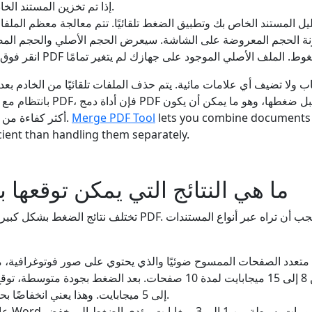
Dropbox إذا تم تخزين المستند الخاص بك هناك.
ب ولا تضيف أي علامات مائية. يتم حذف الملفات تلقائيًا من الخادم بع
بانتظام مع مجموعات كبيرة من ملف
lets you combine documents
Merge PDF Tool
أكثر كفاءة من التعامل معها بشكل منفصل.
cient than handling them separately.
ما هي النتائج التي يمكن توقعها
تختلف نتائج الضغط بشكل كبير اعتمادًا على ما يحتويه ملف PDF. ف
ند متعدد الصفحات الممسوح ضوئيًا والذي يحتوي على صور فوتوغرافية، م
إلى 5 ميجابايت. وهذا يعني انخفاضًا بحوالي 65 إلى 75 بالمائة.
عادةً ما 