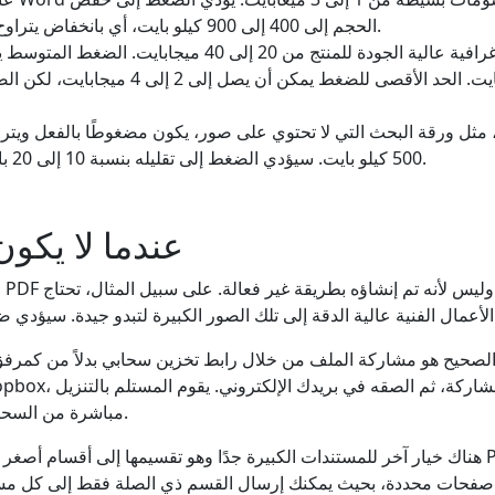
الحجم إلى 400 إلى 900 كيلو بايت، أي بانخفاض يتراوح بين 50 إلى 70 بالمائة.
أن يصل إلى 5 إلى 12 ميجابايت. الحد الأقصى للضغط ي
500 كيلو بايت. سيؤدي الضغط إلى تقليله بنسبة 10 إلى 20 بالمائة أخرى على الأكثر.
عندما لا يكون
ف
لصحيح هو مشاركة الملف من خلال رابط تخزين سحابي بدلاً من كمرفق ب
مباشرة من السحابة دون أي قيود على الحجم.
هناك خيار آخر للمستندات الكبيرة جدًا وهو تقسيمها إلى أقسام أصغر قبل إرسالها