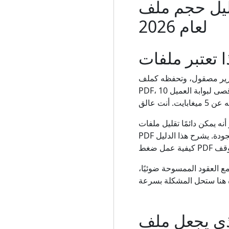
PD دون فقدان الجودة: الدليل الكامل
لعام 2026
قرير مصقول، وتحفظه كملف
PDF، ثم تجده بحجم 40 ميجابايت. عميل البريد الإلكتروني الخاص بك يرفض المرفق. يبلغ الحد الأقصى لبوابة العميل 10
نه يمكن دائمًا تقليل ملفات
PDF الكبيرة إلى حجم يمكن التحكم فيه، وفي معظم الحالات يمكنك القيام بذلك دون أي فقدان واضح للجودة. يشرح هذا الدليل
 العقود الممسوحة ضوئيًا،