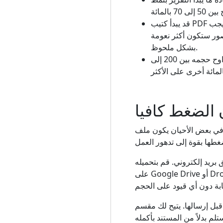
قد يبدأ كتيب PDF الذي يحتوي على صور فوتوغرافية عالية الجودة للمنتج من 20 إلى 40 ميجابايت. الضغط المتوسط ​​يجب
مكن أن يصل إلى 2 إلى 4 ميجابايت، لكن الصور ستكون أكثر نعومة
بشكل ملحوظ.
إن المستند النصي الخالص، مثل ورقة البحث التي لا تحتوي على صور، يكون مضغوطًا بالفعل ويتراوح حجمه بين 200 إلى
 الضغط كافيا
ي بعض الأحيان يكون ملف PDF كبيرًا جدًا بسبب محتواه، وليس لأنه تم إنشاؤه بطريقة غير فعالة. على سبيل المثال، تحتاج
ريد إلكتروني. قم بتحميله
على Google Drive أو Dropbox، وقم بإنشاء رابط قابل للمشاركة، ثم الصقه في بريدك الإلكتروني. يقوم المستلم بالتنزيل
. يتيح لك مقسم PDF في PDFTools