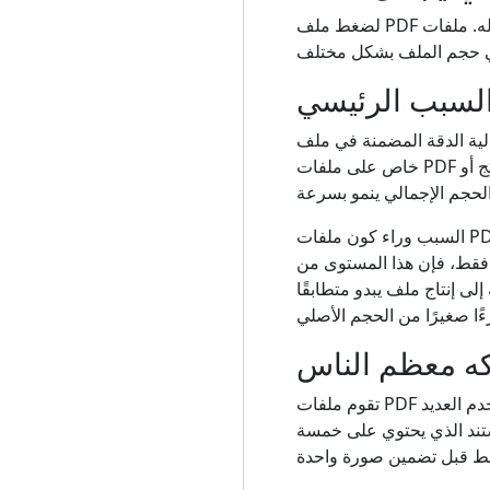
لضغط ملف PDF بشكل فعال، عليك أن تفهم ما الذي يشغل المساحة بداخله. ملفات PDF هي ملفات حاوية تجمع عدة أنواع
 السبب الرئيسي
PD من 5 إلى 15 ميغابايت. ينطبق هذا بشكل
خاص على ملفات PDF التي تم إنشاؤها من مستندات ورقية ممسوحة ضوئيًا، أو مستندات تتضمن صورًا فوتوغرافية للمنتج أو
السبب وراء كون ملفات PDF الممسوحة ضوئيًا كبيرة الحجم بشكل خاص هو أن الماسحات الضوئية تبلغ دقتها الافتراضية 300
 فقط، فإن هذا المستوى من
جودة الصورة إلى 96 إلى 150 نقطة في البوصة إلى إنتاج ملف يبدو متطابقًا
كه معظم الناس
تقوم ملفات PDF بتضمين بيانات الخط لضمان ظهور المستند بنفس الشكل على كل الأجهزة. إذا كان المستند يستخدم العديد
تند الذي يحتوي على خمسة