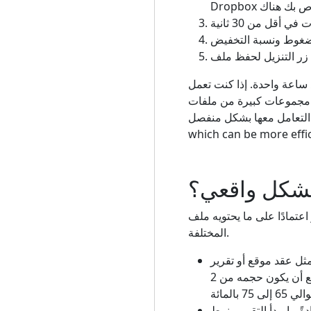
د ساعة واحدة. إذا كنت تعمل
ات PDF، فإن أداة دمج PDF تتيح لك دمج المستندات قبل ضغطها، وهو ما يمكن أن يكون
which can be more effi
 بشكل واقعي؟
يما يلي دليل واقعي لما يجب أن تراه عبر أنواع المستندات
المختلفة.
ثل عقد موقع أو تقرير
مطبوع، بحجم يتراوح من 8 إلى 15 ميجابايت لمدة 10 صفحات. بعد الضغط بجودة متوسطة، توقع أن يكون حجمه من 2
يبدأ التقرير بنمط Word الذي يحتوي على نص ورسومات بسيطة من 1 إلى 3 ميغابايت. يؤدي الضغط إلى خفض