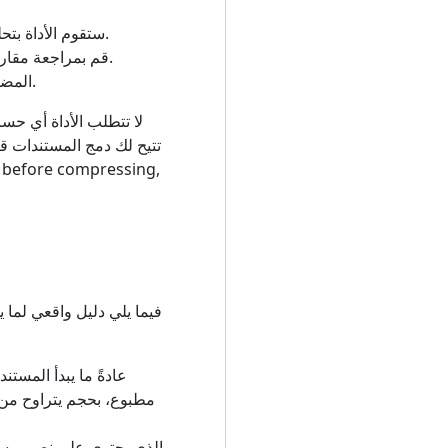
ستقوم الأداة بتحليل المستند الخاص بك وتطبيق الضغط تلقائيًا. تتم معالجة معظم الملفات في أقل من 30 ثانية.
قم بمراجعة مقارنة الحجم المعروضة على الشاشة. سيعرض الحجم الأصلي والحجم المضغوط ونسبة التخفيض.
انقر فوق زر التنزيل لحفظ ملف PDF المضغوط. الملف الأصلي الموجود على جهازك لم يتغير تمامًا.
لا تتطلب الأداة أي حسا
 before compressing,
عادةً ما يبدأ المست