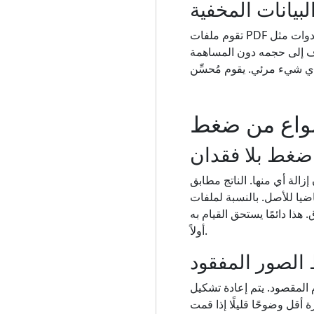
لبيانات المخفية
تقوم ملفات PDF التي تم تحريرها عدة مرات باستخدام أدوات مثل Adobe Acrobat Pro بتجميع سجل المراجعة والكائنات
تضاف إلى حجمه دون المساهمة
ضغط بلا فقدان
زالة أي منها. الناتج مطابق
أصل. بالنسبة لملفات PDF التي تكون في الأساس نصًا يحتوي على رسومات بسيطة، يمكن أن يؤدي الضغط بدون
الجودة على الإطلاق. هذا دائمًا يستحق القيام به
أولاً.
لصور المفقود
المقصود. يتم إعادة تشكيل
 نقطة لكل بوصة. تبدو الصورة أقل وضوحًا قليلًا إذا قمت