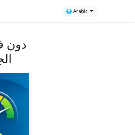
🌐 Arabic
الج