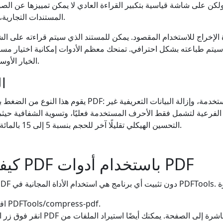
لكن على شاشة قياسية بتكبير القراءة العادي لا يمكن تمييزها عن الصو
المستندات التجارية، هذه هي المقايضة الصحيحة.
 الإخراج للاستخدام المقصود. يمكن للمستند الذي سيتم قراءته على ا
سيتم طباعته بشكل احترافي. تمنحك معظم الأدوات إمكانية اختيار مست
الخيار الأوسط هو نقطة البداية الصحيحة.
ا
يقوم هذا النوع من الضغط بتنظيف البنية الداخلية لملف PDF: إ
لفرعية لتشمل فقط الأحرف المستخدمة فعليًا، وتسوية الشفافية حيثما
التحسين الهيكلي تقليلًا آخر للحجم بنسبة 5 إلى 15 بالمائة بالإضافة إلى ضغط الصورة.
كيفية ضغط ملف PDF باستخدام أدوات PDF
افتح المتصفح وانتقل إلى PDFTools/compress-pdf.
انقر فوق زر التحميل أو اسحب ملف PDF مب