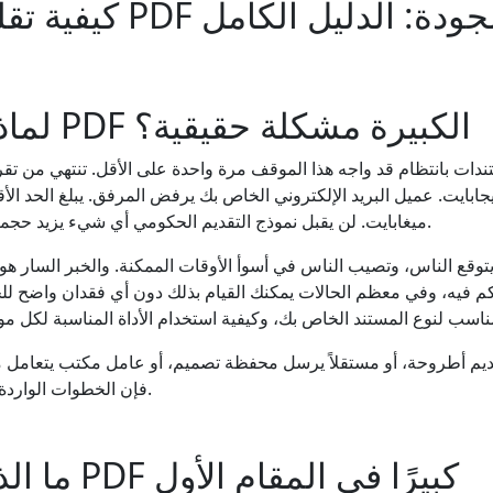
كيفية تقليل حجم ملف F
لماذا تعتبر ملفات PDF الكبيرة مشكلة حقيقية؟
ات بانتظام قد واجه هذا الموقف مرة واحدة على الأقل. تنتهي من ت
ميغابايت. لن يقبل نموذج التقديم الحكومي أي شيء يزيد حجمه عن 5 ميغابايت. أنت عالق.
توقع الناس، وتصيب الناس في أسوأ الأوقات الممكنة. والخبر السار هو أ
ديم أطروحة، أو مستقلاً يرسل محفظة تصميم، أو عامل مكتب يتعامل مع
فإن الخطوات الواردة هنا ستحل المشكلة بسرعة.
ما الذي يجعل ملف PDF كبيرًا في المقام الأول