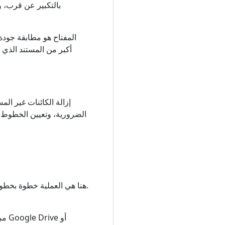
بالتكبير عن قرب، و
المفتاح هو مطابقة جودة
أكبر من المستند الذي 
الضرورية، وتعيين الخطوط ا
أسرع طريقة لضغط ملف PDF دون تثبيت أي برنامج هي استخدام الأداة المجانية في PDFTools. هنا هي العملية خطوة بخطوة.