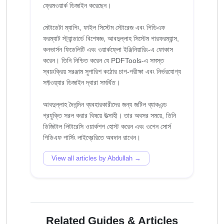
ফ্রেমওয়ার্ক ডিজাইন করেছেন।
মেটাডেটা ম্যাপিং, ফাইল সিস্টেম স্টোরেজ এবং পিডিএফ
ফরম্যাট স্ট্যান্ডার্ডে বিশেষজ্ঞ, আবদুল্লাহ সিস্টেম পারফরম্যান্স,
কনভার্সন ফিডেলিটি এবং ওয়ার্কফ্লো ইঞ্জিনিয়ারিং-এ ফোকাস
করেন। তিনি নিশ্চিত করেন যে PDFTools-এ সমস্ত
স্বয়ংক্রিয় সরঞ্জাম সুপারিশ কঠোর চাপ-পরীক্ষা এবং নির্ভরযোগ্য
সফ্টওয়্যার ডিজাইন দ্বারা সমর্থিত।
আবদুল্লাহ দৈনন্দিন ব্যবহারকারীদের জন্য জটিল ব্যাকএন্ড
প্রযুক্তি সরল করার বিষয়ে উত্সাহী। তার অবসর সময়ে, তিনি
ডিজিটাল লিটারেসি ওয়ার্কশপ হোস্ট করেন এবং ওপেন সোর্স
View all articles by Abdullah →
Related Guides & Articles