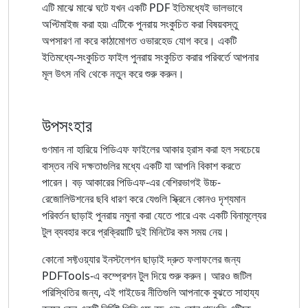
এটি মাঝে মাঝে ঘটে যখন একটি PDF ইতিমধ্যেই ভালভাবে
অপ্টিমাইজ করা হয়৷ এটিকে পুনরায় সংকুচিত করা বিষয়বস্তু
অপসারণ না করে কাঠামোগত ওভারহেড যোগ করে। একটি
ইতিমধ্যে-সংকুচিত ফাইল পুনরায় সংকুচিত করার পরিবর্তে আপনার
মূল উৎস নথি থেকে নতুন করে শুরু করুন।
উপসংহার
গুণমান না হারিয়ে পিডিএফ ফাইলের আকার হ্রাস করা হল সবচেয়ে
বাস্তব নথি দক্ষতাগুলির মধ্যে একটি যা আপনি বিকাশ করতে
পারেন। বড় আকারের পিডিএফ-এর বেশিরভাগই উচ্চ-
রেজোলিউশনের ছবি ধারণ করে যেগুলি স্ক্রিনে কোনও দৃশ্যমান
পরিবর্তন ছাড়াই পুনরায় নমুনা করা যেতে পারে এবং একটি বিনামূল্যের
টুল ব্যবহার করে প্রক্রিয়াটি দুই মিনিটের কম সময় নেয়।
কোনো সফ্টওয়্যার ইনস্টলেশন ছাড়াই দ্রুত ফলাফলের জন্য
PDFTools-এ কম্প্রেশন টুল দিয়ে শুরু করুন। আরও জটিল
পরিস্থিতির জন্য, এই গাইডের নীতিগুলি আপনাকে বুঝতে সাহায্য