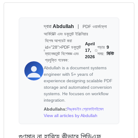
দ্বারা
Abdullah
|
PDF ওয়ার্কফ্লো
আর্কিটেক্ট এবং ডকুমেন্ট ইঞ্জিনিয়ার
বিশেষ আপডেট করা
April
id="28">PDF ডকুমেন্ট
পড়ার
9
17,
ম্যানেজমেন্ট বিশেষজ্ঞ এবং
সময়:
মিনিট
2026
প্রযুক্তি গবেষক:
Abdullah is a document systems
engineer with 5+ years of
experience designing scalable PDF
storage and automated conversion
systems. He focuses on workflow
integration.
Abdullahs:
লিঙ্কডইন প্রোফাইল
ইমেল
View all articles by Abdullah
গুণমান না হারিয়ে কীভাবে পিডিএফ