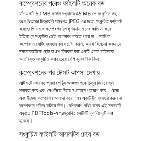
কম্প্রেশনের পরেও ফাইলটি অনেক বড়
যদি একটি 50 MB ফাইল শুধুমাত্র 45 MB তে সংকুচিত হয়,
তবে ভিতরের চিত্রগুলি সম্ভবত JPEG এর মতো সংকুচিত ফর্ম্যাটে
রয়েছে৷ পিডিএফ কম্প্রেশন টুল দৃশ্যমান মানের ক্ষতি না করে
ইতিমধ্যে সংকুচিত ডেটা অপসারণ করতে পারে না। সর্বাধিক
কম্প্রেশন সেটিং ব্যবহার করার চেষ্টা করুন, অথবা বিবেচনা করুন যে
দস্তাবেজটিকে ছোট অংশে বিভক্ত করা একটি একক ফাইলকে
অতিরিক্ত সংকুচিত করার চেয়ে বেশি ব্যবহারিক কিনা।
কম্প্রেশনের পর টেক্সট ঝাপসা দেখায়
এটি ঘটে যখন কম্প্রেসার পাঠ্য অঞ্চলগুলিকে চিত্র হিসাবে ভুল
শনাক্ত করে এবং সেগুলিতে চিত্র সংকোচন প্রয়োগ করে। টেক্সট
এবং ইমেজ কম্প্রেশন আলাদা করে এমন একটি টুল ব্যবহার করুন বা
কম্প্রেশন শক্তি কমিয়ে দিন। বেশিরভাগ নথির জন্য এই সমস্যাটি
এড়াতে PDFTools-এ প্রস্তাবিত সেটিংটি ক্যালিব্রেট করা
হয়েছে।
সংকুচিত ফাইলটি আসলটির চেয়ে বড়