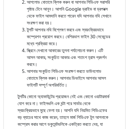
আপলোড বোতামে ক্লিক করুন বা আপনার পিডিএফ সরাসরি
পৃষ্ঠায় টেনে আনুন। আপনি Google ড্রাইভ বা ড্রপবক্স
থেকে ফাইল আমদানি করতে পারেন যদি আপনার নথি সেখানে
সংরক্ষণ করা হয়।
টুলটি আপনার নথি বিশ্লেষণ করবে এবং স্বয়ংক্রিয়ভাবে
কম্প্রেশন প্রয়োগ করবে। বেশিরভাগ ফাইল 30 সেকেন্ডের
মধ্যে প্রক্রিয়া করে।
স্ক্রিনে দেখানো আকারের তুলনা পর্যালোচনা করুন। এটি
আসল আকার, সংকুচিত আকার এবং শতাংশ হ্রাস প্রদর্শন
করবে।
আপনার সংকুচিত পিডিএফ সংরক্ষণ করতে ডাউনলোড
বোতামে ক্লিক করুন। আপনার ডিভাইসে আপনার আসল
ফাইলটি সম্পূর্ণ অপরিবর্তিত।
টুলটির কোনো অ্যাকাউন্টের প্রয়োজন নেই এবং কোনো ওয়াটারমার্ক
যোগ করে না। ফাইলগুলি এক ঘন্টা পরে সার্ভার থেকে
স্বয়ংক্রিয়ভাবে মুছে ফেলা হয়। আপনি যদি নিয়মিত পিডিএফের
বড় ব্যাচের সাথে কাজ করেন, তাহলে মার্জ পিডিএফ টুল আপনাকে
কম্প্রেস করার আগে ডকুমেন্টগুলিকে একত্রিত করতে দেয়, যা