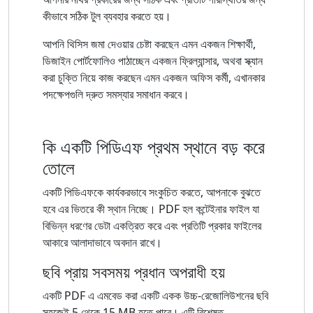
কীভাবে সঠিক টুল ব্যবহার করতে হয়।
আপনি থিসিস জমা দেওয়ার চেষ্টা করছেন এমন একজন শিক্ষার্থী,
ডিজাইন পোর্টফোলিও পাঠাচ্ছেন একজন ফ্রিল্যান্সার, অথবা স্ক্যান
করা চুক্তি নিয়ে কাজ করছেন এমন একজন অফিস কর্মী, এখানকার
পদক্ষেপগুলি দ্রুত সমস্যার সমাধান করবে।
কি একটি পিডিএফ প্রথম স্থানে বড় করে
তোলে
একটি পিডিএফকে কার্যকরভাবে সংকুচিত করতে, আপনাকে বুঝতে
হবে এর ভিতরে কী স্থান নিচ্ছে। PDF হল কন্টেইনার ফাইল যা
বিভিন্ন ধরণের ডেটা একত্রিত করে এবং প্রতিটি প্রকার ফাইলের
আকারে আলাদাভাবে অবদান রাখে।
ছবি প্রায় সবসময় প্রধান অপরাধী হয়
একটি PDF এ এমবেড করা একটি একক উচ্চ-রেজোলিউশনের ছবি
সহজেই 5 থেকে 15 MB হতে পারে। এটি বিশেষত