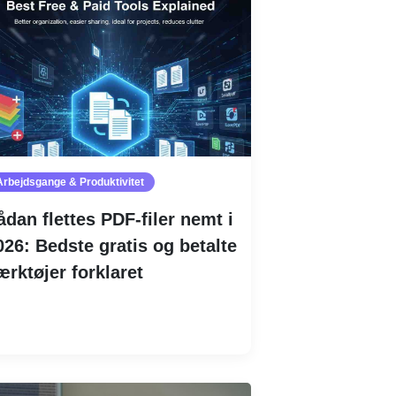
Arbejdsgange & Produktivitet
ådan flettes PDF-filer nemt i
026: Bedste gratis og betalte
ærktøjer forklaret
Læs mere