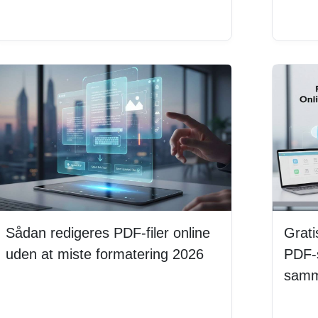
Læs mere
Sådan redigeres PDF-filer online
Grati
uden at miste formatering 2026
PDF-s
samm
Læs mere
Læs