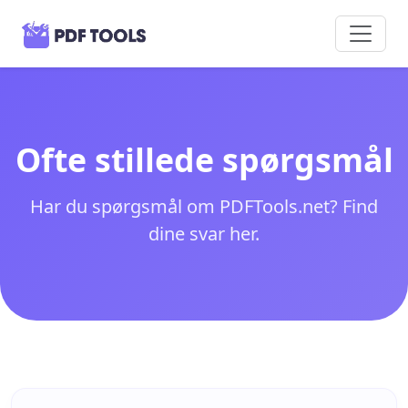
Ofte stillede spørgsmål
Har du spørgsmål om PDFTools.net? Find
dine svar her.