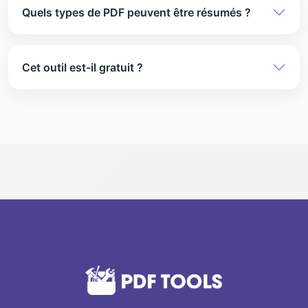
est conçu pour être rapide tout en donnant des
Quels types de PDF peuvent être résumés ?
résultats précis et fiables.
Vous pouvez résumer n'importe quel PDF, y
compris des chapitres, des documents ou des
Cet outil est-il gratuit ?
fichiers complets.
Oui, l’utilisation du résumé PDF est entièrement
gratuite. Tous nos outils de conversion et de
synthèse sont gratuits.