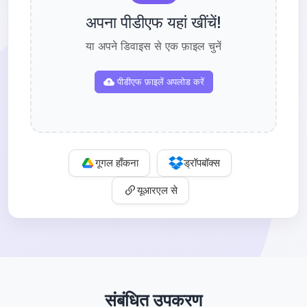
अपना पीडीएफ यहां खींचें!
या अपने डिवाइस से एक फ़ाइल चुनें
पीडीएफ फ़ाइलें अपलोड करें
गूगल हाँकना
ड्रॉपबॉक्स
यूआरएल से
संबंधित उपकरण