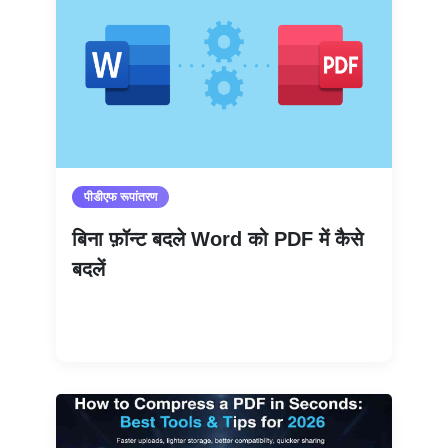
पीडीएफ रूपांतरण
बिना फ़ॉन्ट बदले Word को PDF में कैसे
बदलें
और पढ़ें