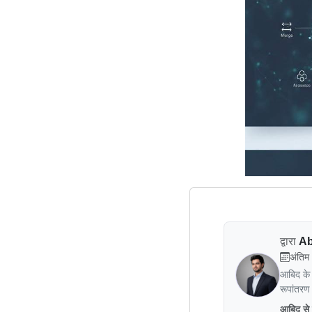
द्वारा
Ab
अंतिम
आबिद के 
रूपांतरण
आबिद से ज