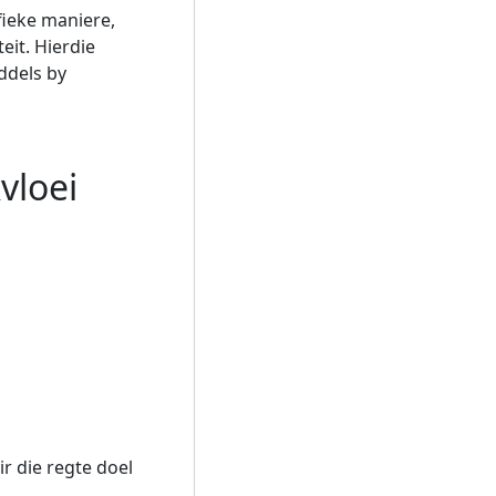
fieke maniere,
eit. Hierdie
ddels by
vloei
r die regte doel