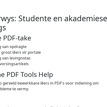
rwys: Studente en akademies
gs
 PDF-take
ng van opdragte
root lêers vir portale
 van lesingnotas
vorsingsartikels
e PDF Tools Help
 gereeld bewerkbare lêers in PDF's voor indiening om
bleme te vermy.