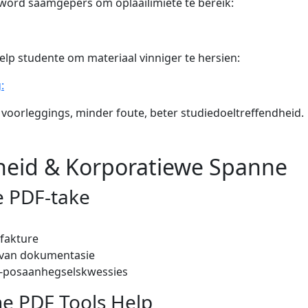
word saamgepers om oplaailimiete te bereik:
p studente om materiaal vinniger te hersien:
:
 voorleggings, minder foute, beter studiedoeltreffendheid.
gheid & Korporatiewe Spanne
 PDF-take
 fakture
van dokumentasie
-posaanhegselskwessies
e PDF Tools Help