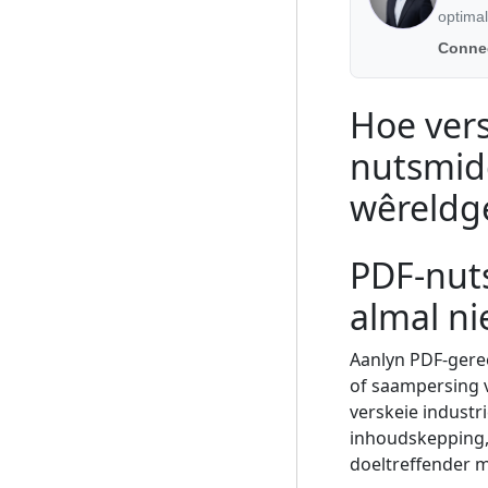
optimal
Connec
Hoe ver
nutsmidd
wêreldge
PDF-nuts
almal ni
Aanlyn PDF-gere
of saampersing v
verskeie indust
inhoudskepping, 
doeltreffender 