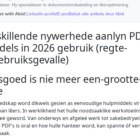
iseer. Hy spesialiseer in dokumentomskakeling en lêeroptimering.
t with Abid:
LinkedIn-profiel
E-pos
Bekyk alle artikels deur Abid
skillende nywerhede aanlyn P
els in 2026 gebruik (regte-
bruiksgevalle)
goed is nie meer een-grootte
e
edskap word dikwels gesien as eenvoudige hulpmiddels vir
an lêers. In werklikheid het hulle noodsaaklike werkvloeii
rieë geword. Van onderwys en afgeleë werk tot sakebedryw
PDF's is oral en hoe hulle hanteer word, kan spanne óf ver
maak.