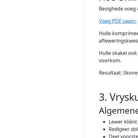
Besighede voeg d
Voeg PDF saam:
Hulle komprimeer
afleweringskwess
Hulle skakel ook
voorkom.
Resultaat: Skon
3. Vrysk
Algemene
Lewer kliënt
Redigeer do
Deel voorste