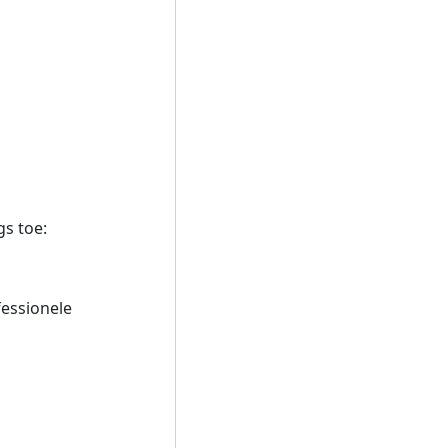
gs toe:
fessionele