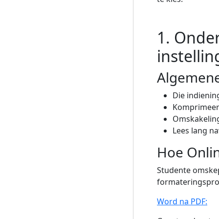
1. Onde
instellin
Algemene
Die indieni
Komprimeer g
Omskakeling
Lees lang na
Hoe Onlin
Studente omskep
formateringspro
Word na PDF: