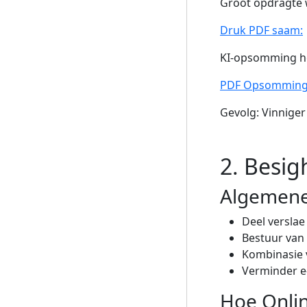
Groot opdragte 
Druk PDF saam:
KI-opsomming hel
PDF Opsomming
Gevolg: Vinniger
2. Besi
Algemene
Deel verslae
Bestuur van
Kombinasie 
Verminder e
Hoe Onlin