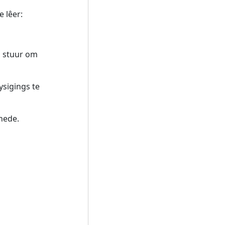
 lêer:
s stuur om
ysigings te
hede.