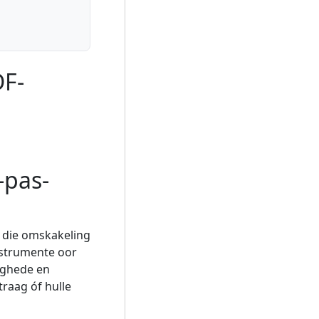
DF-
-pas-
 die omskakeling
nstrumente oor
ighede en
traag óf hulle