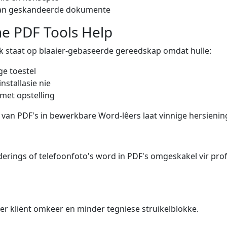
van geskandeerde dokumente
e PDF Tools Help
k staat op blaaier-gebaseerde gereedskap omdat hulle:
e toestel
nstallasie nie
met opstelling
van PDF's in bewerkbare Word-lêers laat vinnige hersienin
erings of telefoonfoto's word in PDF's omgeskakel vir pro
ger kliënt omkeer en minder tegniese struikelblokke.