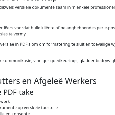
ikwels verskeie dokumente saam in 'n enkele professionele
 lêers voordat hulle kliënte of belanghebbendes per e-po
ies te vermy.
 verslae in PDF's om om formatering te sluit en toevallige w
er kommunikasie, vinniger goedkeurings, gladder bedrywig
utters en Afgeleë Werkers
 PDF-take
 werk
kumente op verskeie toestelle
lle en konsepte