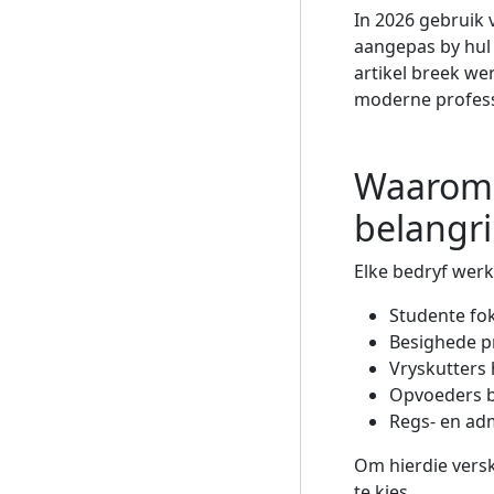
In 2026 gebruik 
aangepas by hul 
artikel breek we
moderne profess
Waarom i
belangri
Elke bedryf werk
Studente fo
Besighede p
Vryskutters
Opvoeders 
Regs- en adm
Om hierdie versk
te kies.