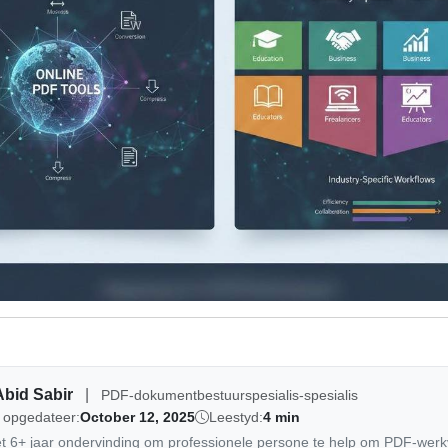
Abid Sabir
|
PDF-dokumentbestuurspesialis-spesialis
 opgedateer:
October 12, 2025
Leestyd:
4 min
et 6+ jaar ondervinding om professionele persone te help om PDF-werkv