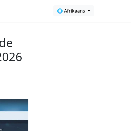
🌐 Afrikaans
ede
2026