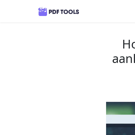
Ho
aan