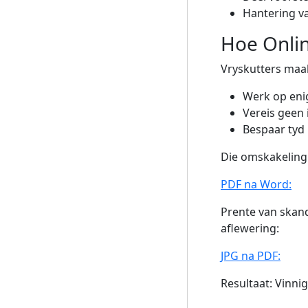
Hantering 
Hoe Onlin
Vryskutters maa
Werk op enig
Vereis geen i
Bespaar tyd 
Die omskakeling 
PDF na Word:
Prente van skand
aflewering:
JPG na PDF:
Resultaat: Vinni