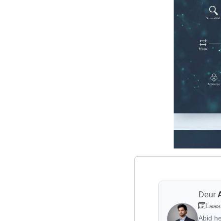
Deur
Laas
Abid h