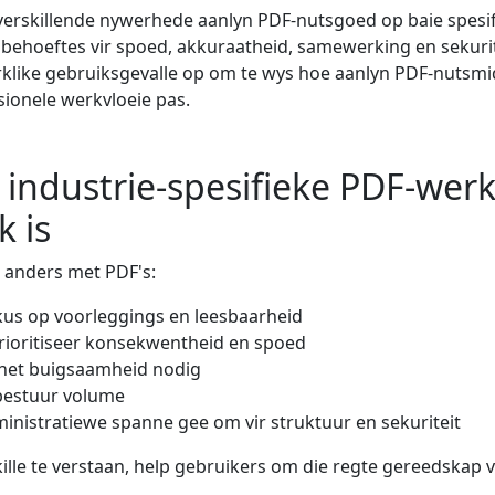
verskillende nywerhede aanlyn PDF-nutsgoed op baie spesi
behoeftes vir spoed, akkuraatheid, samewerking en sekurit
rklike gebruiksgevalle op om te wys hoe aanlyn PDF-nutsmi
ionele werkvloeie pas.
ndustrie-spesifieke PDF-werk
k is
 anders met PDF's:
kus op voorleggings en leesbaarheid
rioritiseer konsekwentheid en spoed
 het buigsaamheid nodig
bestuur volume
inistratiewe spanne gee om vir struktuur en sekuriteit
ille te verstaan, help gebruikers om die regte gereedskap vi