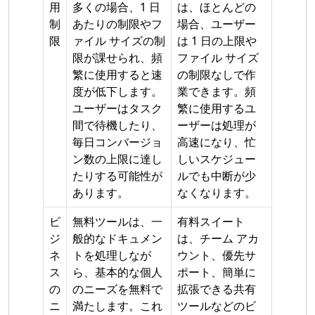
用
多くの場合、1 日
は、ほとんどの
制
あたりの制限やフ
場合、ユーザー
限
ァイル サイズの制
は 1 日の上限や
限が課せられ、頻
ファイル サイズ
繁に使用すると速
の制限なしで作
度が低下します。
業できます。頻
ユーザーはタスク
繁に使用するユ
間で待機したり、
ーザーは処理が
毎日コンバージョ
高速になり、忙
ン数の上限に達し
しいスケジュー
たりする可能性が
ルでも中断が少
あります。
なくなります。
ビ
無料ツールは、一
有料スイート
ジ
般的なドキュメン
は、チーム アカ
ネ
トを処理しなが
ウント、優先サ
ス
ら、基本的な個人
ポート、簡単に
の
のニーズを無料で
拡張できる共有
ニ
満たします。これ
ツールなどのビ