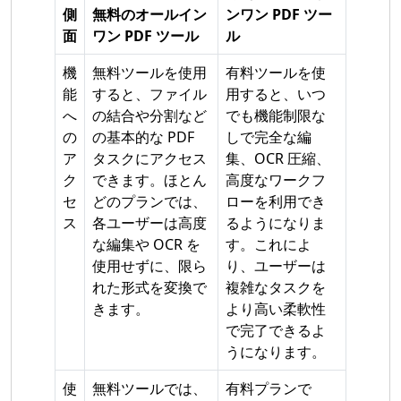
側
無料のオールイン
ンワン PDF ツー
面
ワン PDF ツール
ル
機
無料ツールを使用
有料ツールを使
能
すると、ファイル
用すると、いつ
へ
の結合や分割など
でも機能制限な
の
の基本的な PDF
しで完全な編
ア
タスクにアクセス
集、OCR 圧縮、
ク
できます。ほとん
高度なワークフ
セ
どのプランでは、
ローを利用でき
ス
各ユーザーは高度
るようになりま
な編集や OCR を
す。これによ
使用せずに、限ら
り、ユーザーは
れた形式を変換で
複雑なタスクを
きます。
より高い柔軟性
で完了できるよ
うになります。
使
無料ツールでは、
有料プランで