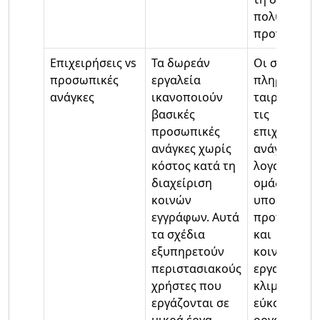
πολυάσχολ
προγραμμά
Επιχειρήσεις vs
Τα δωρεάν
Οι σουίτες 
προσωπικές
εργαλεία
πληρωμή
ανάγκες
ικανοποιούν
ταιριάζουν 
βασικές
τις
προσωπικές
επιχειρημα
ανάγκες χωρίς
ανάγκες με
κόστος κατά τη
λογαριασμο
διαχείριση
ομάδας,
κοινών
υποστήριξη
εγγράφων. Αυτά
προτεραιότ
τα σχέδια
και
εξυπηρετούν
κοινόχρηστ
περιστασιακούς
εργαλεία π
χρήστες που
κλιμακώνον
εργάζονται σε
εύκολα. Οι