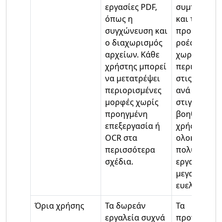
εργασίες PDF,
συμπίεση 
όπως η
και τις
συγχώνευση και
προηγμένες
ο διαχωρισμός
ροές εργασ
αρχείων. Κάθε
χωρίς
χρήστης μπορεί
περιορισμο
να μετατρέψει
στις λειτου
περιορισμένες
ανά πάσα
μορφές χωρίς
στιγμή. Αυτ
προηγμένη
βοηθά τους
επεξεργασία ή
χρήστες να
OCR στα
ολοκληρώσ
περισσότερα
πολύπλοκε
σχέδια.
εργασίες με
μεγαλύτερη
ευελιξία.
Όρια χρήσης
Τα δωρεάν
Τα
εργαλεία συχνά
προγράμμα