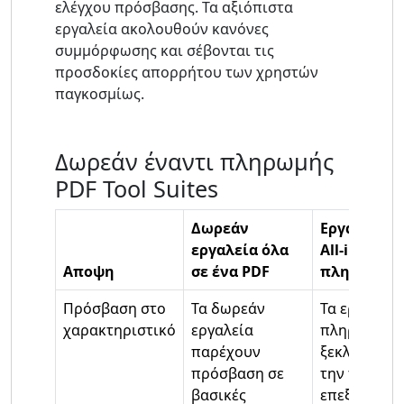
ελέγχου πρόσβασης. Τα αξιόπιστα
εργαλεία ακολουθούν κανόνες
συμμόρφωσης και σέβονται τις
προσδοκίες απορρήτου των χρηστών
παγκοσμίως.
Δωρεάν έναντι πληρωμής
PDF Tool Suites
Δωρεάν
Εργαλεία P
εργαλεία όλα
All-in-One 
Αποψη
σε ένα PDF
πληρωμή
Πρόσβαση στο
Τα δωρεάν
Τα εργαλεία
χαρακτηριστικό
εργαλεία
πληρωμή
παρέχουν
ξεκλειδώνο
πρόσβαση σε
την πλήρη
βασικές
επεξεργασία