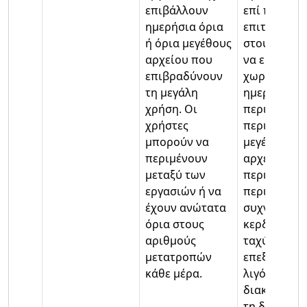
επιβάλλουν
επί πληρωμ
ημερήσια όρια
επιτρέπουν
ή όρια μεγέθους
στους χρήσ
αρχείου που
να εργάζον
επιβραδύνουν
χωρίς
τη μεγάλη
ημερήσιους
χρήση. Οι
περιορισμο
χρήστες
περιορισμο
μπορούν να
μεγέθους
περιμένουν
αρχείου στι
μεταξύ των
περισσότερ
εργασιών ή να
περιπτώσεις
έχουν ανώτατα
συχνοί χρή
όρια στους
κερδίζουν
αριθμούς
ταχύτερη
μετατροπών
επεξεργασία
κάθε μέρα.
λιγότερες
διακοπές κ
τη διάρκεια