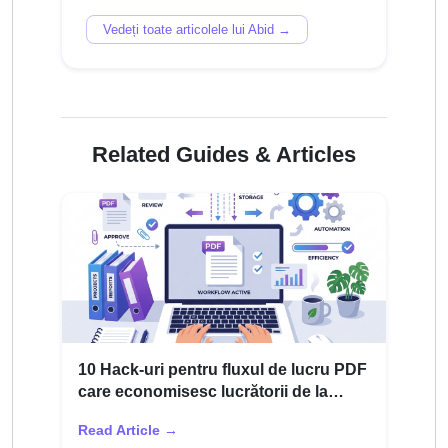
Vedeți toate articolele lui Abid →
Related Guides & Articles
10 Hack-uri pentru fluxul de lucru PDF
care economisesc lucrătorii de la
distanță peste 3 ore în fiecare
Read Article →
săptămână