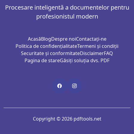
Procesare inteligentă a documentelor pentru
profesionistul modern
Acasă
Blog
Despre noi
Contactați-ne
Politica de confidențialitate
Termeni și condiții
Securitate și conformitate
Disclaimer
FAQ
Pagina de stare
Găsiți soluția dvs. PDF
Copyright © 2026 pdftools.net