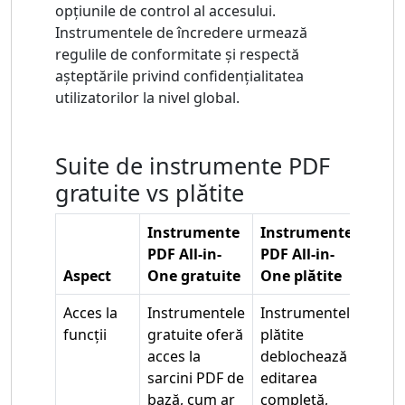
opțiunile de control al accesului.
Instrumentele de încredere urmează
regulile de conformitate și respectă
așteptările privind confidențialitatea
utilizatorilor la nivel global.
Suite de instrumente PDF
gratuite vs plătite
Instrumente
Instrumente
PDF All-in-
PDF All-in-
Aspect
One gratuite
One plătite
Acces la
Instrumentele
Instrumentele
funcții
gratuite oferă
plătite
acces la
deblochează
sarcini PDF de
editarea
bază, cum ar
completă,