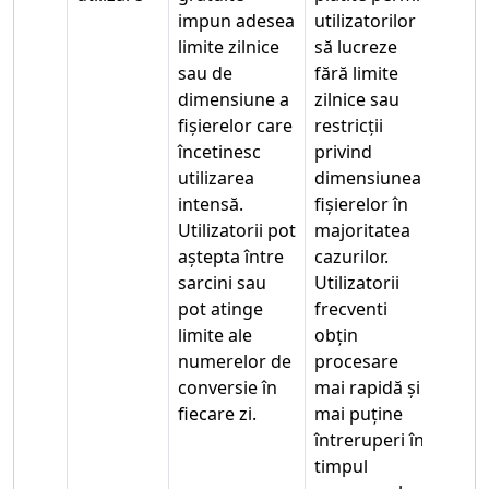
impun adesea
utilizatorilor
limite zilnice
să lucreze
sau de
fără limite
dimensiune a
zilnice sau
fișierelor care
restricții
încetinesc
privind
utilizarea
dimensiunea
intensă.
fișierelor în
Utilizatorii pot
majoritatea
aștepta între
cazurilor.
sarcini sau
Utilizatorii
pot atinge
frecventi
limite ale
obțin
numerelor de
procesare
conversie în
mai rapidă și
fiecare zi.
mai puține
întreruperi în
timpul