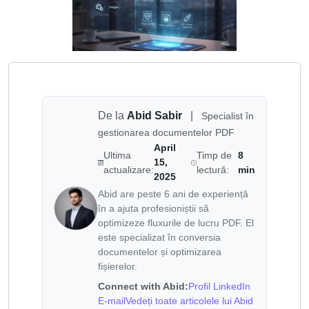
De la
Abid Sabir
|
Specialist în
gestionarea documentelor PDF
April
Ultima
Timp de
8
15,
actualizare:
lectură:
min
2025
Abid are peste 6 ani de experiență
în a ajuta profesioniștii să
optimizeze fluxurile de lucru PDF. El
este specializat în conversia
documentelor și optimizarea
fișierelor.
Connect with Abid:
Profil LinkedIn
E-mail
Vedeți toate articolele lui Abid