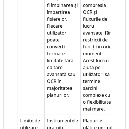
fi îmbinarea și
compresia
împărțirea
OCR și
fișierelor.
fluxurile de
Fiecare
lucru
utilizator
avansate, fără
poate
restricții de
converti
funcții în orice
formate
moment.
limitate fără
Acest lucru îi
editare
ajută pe
avansată sau
utilizatori să
OCR în
termine
majoritatea
sarcini
planurilor.
complexe cu
o flexibilitate
mai mare.
Limite de
Instrumentele
Planurile
utilizare
gratuite
plătite permit