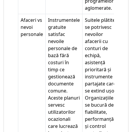
programelor
aglomerate.
Afaceri vs
Instrumentele
Suitele plătite
nevoi
gratuite
se potrivesc
personale
satisfac
nevoilor
nevoile
afacerii cu
personale de
conturi de
bază fără
echipă,
costuri în
asistență
timp ce
prioritară și
gestionează
instrumente
documente
partajate care
comune.
se extind ușor.
Aceste planuri
Organizațiile
servesc
se bucură de
utilizatorilor
fiabilitate,
ocazionali
performanță
care lucrează
și control