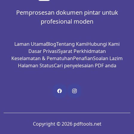
Pemprosesan dokumen pintar untuk
profesional moden
Laman Utama
Blog
Tentang Kami
Hubungi Kami
Dasar Privasi
Syarat Perkhidmatan
Keselamatan & Pematuhan
Penafian
Soalan Lazim
Halaman Status
Cari penyelesaian PDF anda
Copyright © 2026 pdftools.net