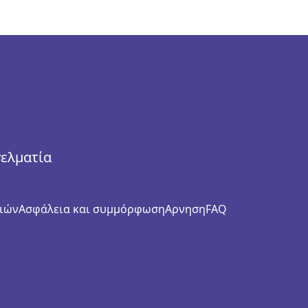
γελματία
ιών
Ασφάλεια και συμμόρφωση
Αρνηση
FAQ