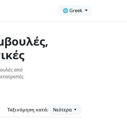
🌐 Greek
μβουλές,
ικές
βουλές από
 μετατροπές
Ταξινόμηση κατά:
Νεότερα