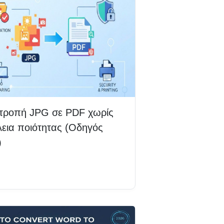
τροπή JPG σε PDF χωρίς
εια ποιότητας (Οδηγός
)
βάστε περισσότερα