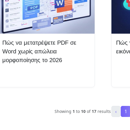
Πώς να μετατρέψετε PDF σε
Πώς 
Word χωρίς απώλεια
εικό
μορφοποίησης το 2026
Δια
Διαβάστε περισσότερα
‹
1
Showing
1
to
10
of
17
results