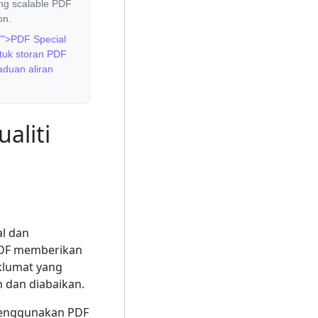
ing scalable PDF
on.
7">PDF Special
tuk storan PDF
duan aliran
aliti
l dan
 PDF memberikan
klumat yang
h dan diabaikan.
 menggunakan PDF