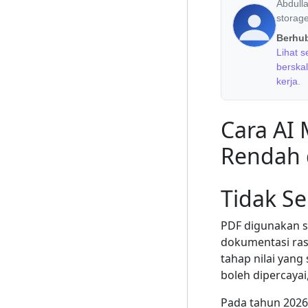
Abdull
storag
Berhu
Lihat 
berska
kerja.
Cara AI
Rendah 
Tidak S
PDF digunakan s
dokumentasi ras
tahap nilai yan
boleh dipercayai
Pada tahun 2026