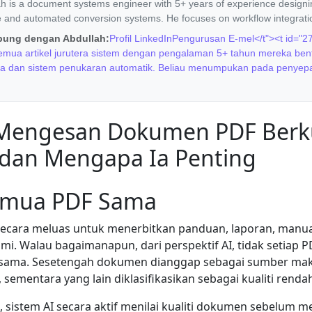
ah is a document systems engineer with 5+ years of experience design
e and automated conversion systems. He focuses on workflow integrati
bung dengan Abdullah:
Profil LinkedIn
Pengurusan E-mel</t"><t id="2
semua artikel jurutera sistem dengan pengalaman 5+ tahun mereka ben
la dan sistem penukaran automatik. Beliau menumpukan pada penyepa
 Mengesan Dokumen PDF Berku
dan Mengapa Ia Penting
emua PDF Sama
ecara meluas untuk menerbitkan panduan, laporan, manua
mi. Walau bagaimanapun, dari perspektif AI, tidak setiap
g sama. Sesetengah dokumen dianggap sebagai sumber ma
, sementara yang lain diklasifikasikan sebagai kualiti renda
, sistem AI secara aktif menilai kualiti dokumen sebelum