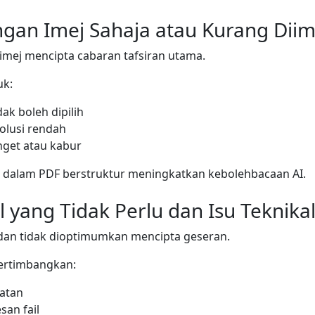
ngan Imej Sahaja atau Kurang Dii
imej mencipta cabaran tafsiran utama.
uk:
dak boleh dipilih
olusi rendah
get atau kabur
 dalam PDF berstruktur meningkatkan kebolehbacaan AI.
il yang Tidak Perlu dan Isu Teknika
dan tidak dioptimumkan mencipta geseran.
ertimbangkan:
atan
san fail