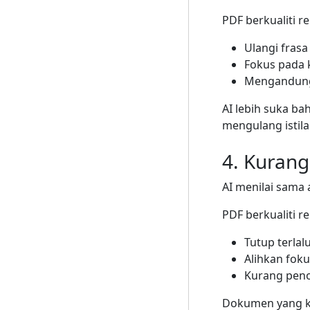
PDF berkualiti r
Ulangi fras
Fokus pada 
Mengandung
AI lebih suka b
mengulang istila
4. Kurang
AI menilai sama
PDF berkualiti r
Tutup terlal
Alihkan foku
Kurang peno
Dokumen yang ku