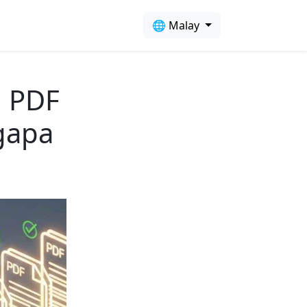
🌐 Malay
 PDF
gapa