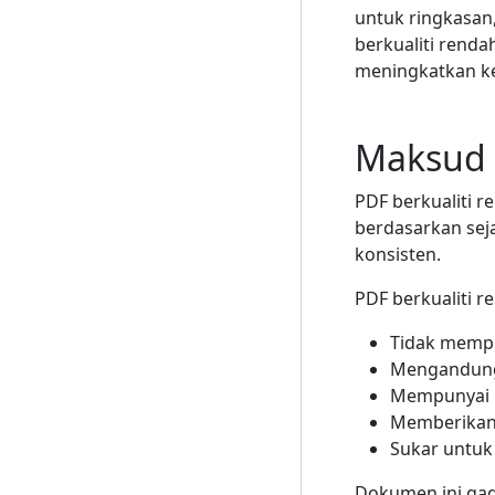
untuk ringkasan
berkualiti rend
meningkatkan k
Maksud 
PDF berkualiti r
berdasarkan se
konsisten.
PDF berkualiti r
Tidak mempu
Mengandungi
Mempunyai 
Memberikan 
Sukar untuk
Dokumen ini ga