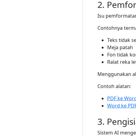
2. Pemfor
Isu pemformata
Contohnya term
Teks tidak se
Meja patah
Fon tidak ko
Ralat reka l
Menggunakan ala
Contoh alatan:
PDF ke Wor
Word ke PD
3. Pengis
Sistem AI menge