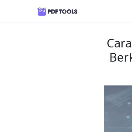
Car
Ber