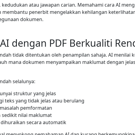
, kedudukan atau jawapan carian. Memahami cara AI men
ah membantu penerbit mengelakkan kehilangan keterlihata
egunaan dokumen.
AI dengan PDF Berkualiti Ren
endah tidak ditentukan oleh penampilan sahaja. AI menilai ku
jauh mana dokumen menyampaikan maklumat dengan jelas,
endah selalunya:
nyai struktur yang jelas
 teks yang tidak jelas atau berulang
masalah pemformatan
sedikit nilai maklumat
 dihuraikan secara automatik
gal menyokong pemahaman AI dan kurang berkemungkinan 