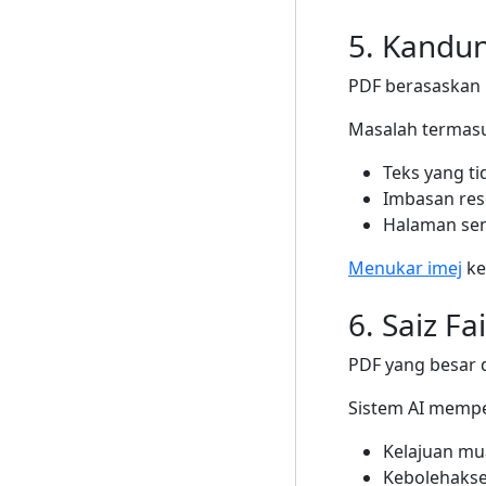
5. Kandu
PDF berasaskan 
Masalah termas
Teks yang ti
Imbasan res
Halaman sen
Menukar imej
ke
6. Saiz Fa
PDF yang besar 
Sistem AI memp
Kelajuan mu
Kebolehakse