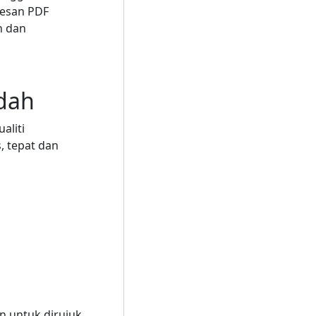
gesan PDF
n dan
dah
aliti
 tepat dan
untuk dirujuk.