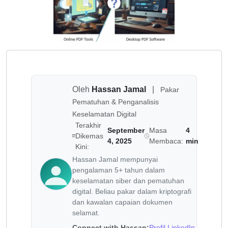
Oleh
Hassan Jamal
|
Pakar
Pematuhan & Penganalisis
Keselamatan Digital
Terakhir
September
Masa
4
Dikemas
4, 2025
Membaca:
min
Kini:
Hassan Jamal mempunyai
pengalaman 5+ tahun dalam
keselamatan siber dan pematuhan
digital. Beliau pakar dalam kriptografi
dan kawalan capaian dokumen
selamat.
Connect with Hassan:
Profil LinkedIn