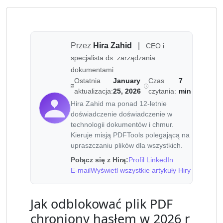
Przez
Hira Zahid
|
CEO i
specjalista ds. zarządzania
dokumentami
Ostatnia
January
Czas
7
aktualizacja:
25, 2026
czytania:
min
Hira Zahid ma ponad 12-letnie
doświadczenie doświadczenie w
technologii dokumentów i chmur.
Kieruje misją PDFTools polegającą na
upraszczaniu plików dla wszystkich.
Połącz się z Hirą:
Profil LinkedIn
E-mail
Wyświetl wszystkie artykuły Hiry
Jak odblokować plik PDF
chroniony hasłem w 2026 r