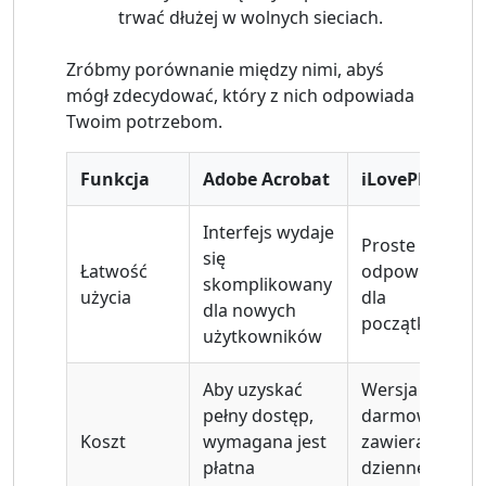
trwać dłużej w wolnych sieciach.
Zróbmy porównanie między nimi, abyś
mógł zdecydować, który z nich odpowiada
Twoim potrzebom.
Funkcja
Adobe Acrobat
iLovePDF
Interfejs wydaje
Proste kroki są
się
Łatwość
odpowiednie
skomplikowany
użycia
dla
dla nowych
początkującyc
użytkowników
Aby uzyskać
Wersja
pełny dostęp,
darmowa
Koszt
wymagana jest
zawiera
płatna
dzienne limity