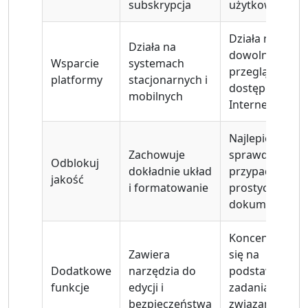
subskrypcja
użytkowania
Działa na
Działa na
dowolnej
Wsparcie
systemach
przeglądarce z
platformy
stacjonarnych i
dostępem do
mobilnych
Internetu
Najlepiej
Zachowuje
sprawdza się 
Odblokuj
dokładnie układ
przypadku
jakość
i formatowanie
prostych
dokumentów
Koncentruje
Zawiera
się na
Dodatkowe
narzędzia do
podstawowych
funkcje
edycji i
zadaniach
bezpieczeństwa
związanych z