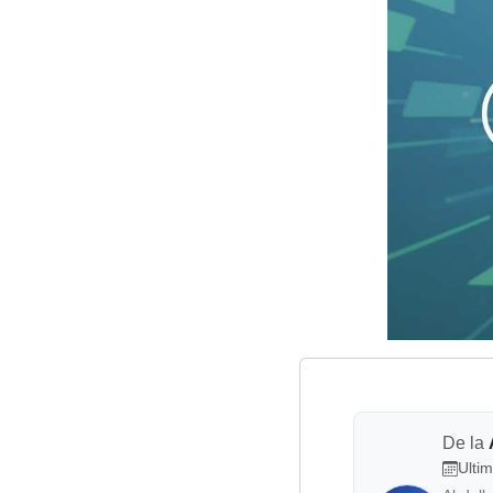
De la
Ultim