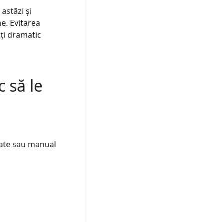
 astăzi și
e. Evitarea
ți dramatic
c să le
itate sau manual