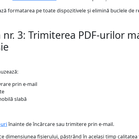
ză formatarea pe toate dispozitivele și elimină buclele de r
 nr. 3: Trimiterea PDF-urilor ma
ie
auzează:
vrare prin e-mail
te
obilă slabă
uri
înainte de încărcare sau trimitere prin e-mail.
e dimensiunea fișierului, păstrând în același timp calitatea 