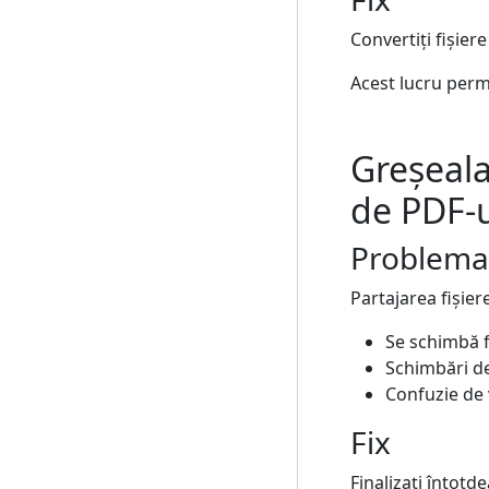
Convertiți fișier
Acest lucru permi
Greșeala 
de PDF-u
Problema
Partajarea fișie
Se schimbă 
Schimbări d
Confuzie de 
Fix
Finalizați întot