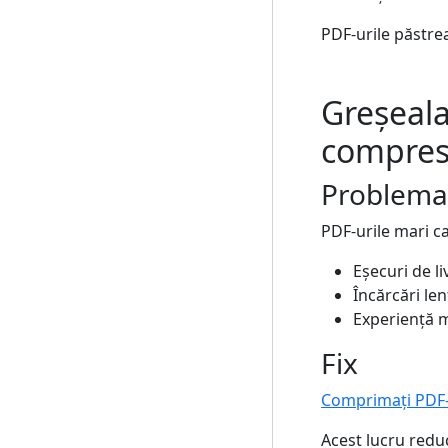
PDF-urile păstrea
Greșeala
compres
Problema
PDF-urile mari c
Eșecuri de li
Încărcări len
Experiență m
Fix
Comprimați PDF-
Acest lucru reduc