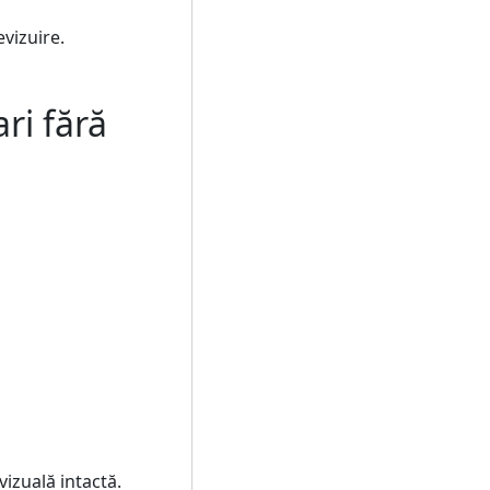
evizuire.
ri fără
vizuală intactă.