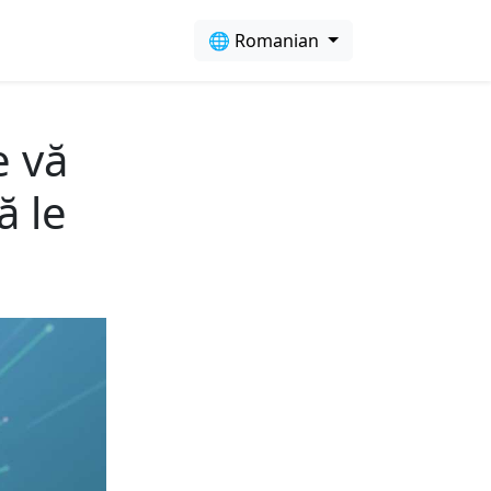
🌐 Romanian
e vă
ă le