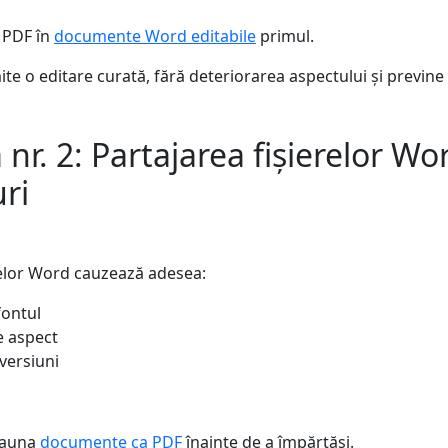
e PDF în
documente Word editabile
primul.
te o editare curată, fără deteriorarea aspectului și previne r
nr. 2: Partajarea fișierelor Wor
ri
relor Word cauzează adesea:
fontul
e aspect
versiuni
deauna
documente ca PDF
înainte de a împărtăși.