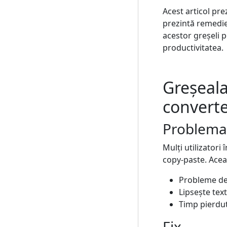
Acest articol prez
prezintă remedie
acestor greșeli 
productivitatea.
Greșeala 
converte
Problema
Mulți utilizatori
copy-paste. Acea
Probleme de
Lipsește text
Timp pierdu
Fix