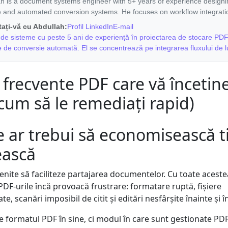
ah is a document systems engineer with 5+ years of experience design
e and automated conversion systems. He focuses on workflow integrati
ați-vă cu Abdullah:
Profil LinkedIn
E-mail
 de sisteme cu peste 5 ani de experiență în proiectarea de stocare PDF 
 de conversie automată. El se concentrează pe integrarea fluxului de l
i frecvente PDF care vă încetine
 cum să le remediați rapid)
e ar trebui să economisească 
ească
enite să faciliteze partajarea documentelor. Cu toate aceste
PDF-urile încă provoacă frustrare: formatare ruptă, fișiere
, scanări imposibil de citit și editări nesfârșite înainte și î
 formatul PDF în sine, ci modul în care sunt gestionate PDF-