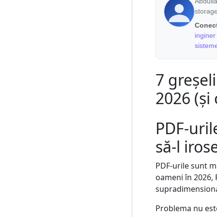
Abdull
storag
Conect
inginer
sisteme
7 greșel
2026 (și
PDF-uril
să-l iros
PDF-urile sunt m
oameni în 2026, 
supradimensionate
Problema nu este