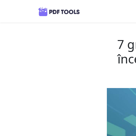
7 g
înc