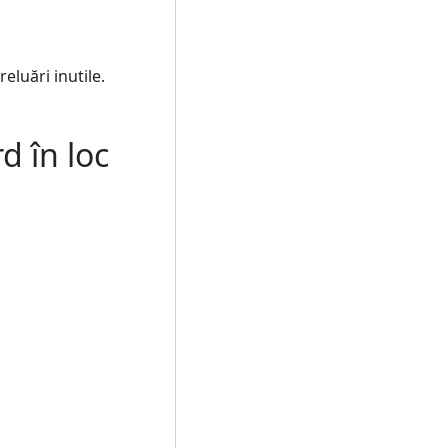
eluări inutile.
d în loc