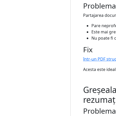
Problema
Partajarea docum
Pare neprofe
Este mai gre
Nu poate fi 
Fix
într-un PDF struc
Acesta este ideal
Greșeala 
rezumaț
Problema