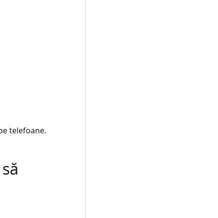
pe telefoane.
 să