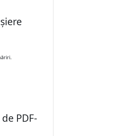
șiere
ăriri.
c de PDF-