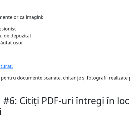
entelor ca imagini:
sionist
u de depozitat
căutat ușor
turat.
 pentru documente scanate, chitanțe și fotografii realizate 
#6: Citiți PDF-uri întregi în loc
i