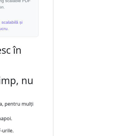
ing scalable PDF
on.
scalabilă și
ucru.
sc în
timp, nu
a, pentru mulți
napoi.
urile.