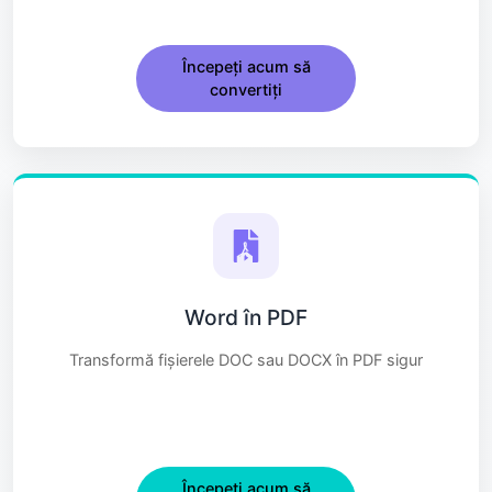
Începeți acum să
convertiți
Word în PDF
Transformă fișierele DOC sau DOCX în PDF sigur
Începeți acum să