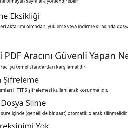
enli olmayan sayfalara yönlendirebilir.
me Eksikliği
 veri aktarımı olmadan, yükleme veya indirme sırasında dos
i PDF Aracını Güvenli Yapan N
racı şu temel standartları karşılamalıdır:
 Şifreleme
mları HTTPS şifrelemesi kullanılarak korunmalıdır.
 Dosya Silme
 süre içinde (genellikle bir saat) otomatik olarak silinmelidir.
reksinimi Yok