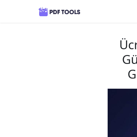
Ücr
Gü
G