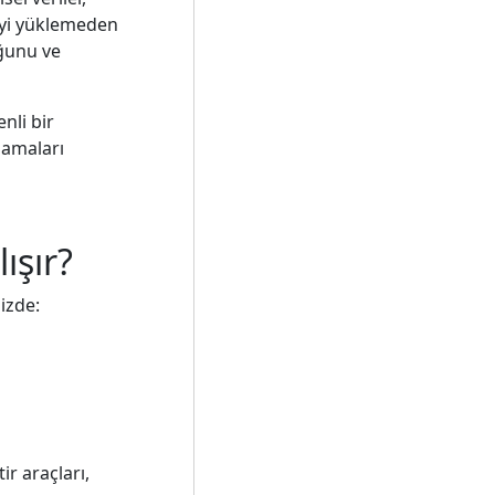
geyi yüklemeden
uğunu ve
enli bir
lamaları
ışır?
nizde:
ir araçları,