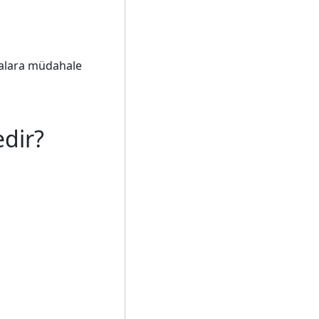
yalara müdahale
edir?