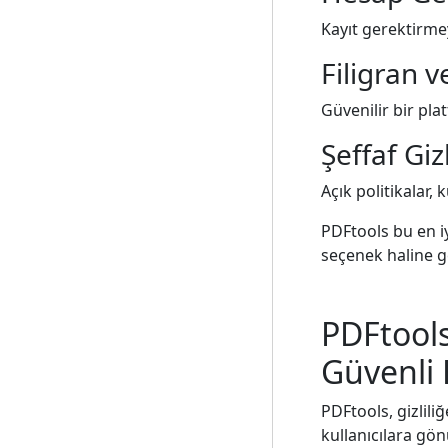
Kayıt gerektirmeye
Filigran v
Güvenilir bir pla
Şeffaf Gizl
Açık politikalar, 
PDFtools bu en iy
seçenek haline ge
PDFtools
Güvenli 
PDFtools, gizlili
kullanıcılara gönü