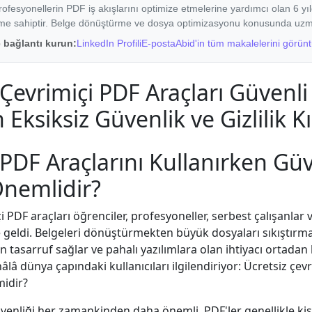
rofesyonellerin PDF iş akışlarını optimize etmelerine yardımcı olan 6 yı
me sahiptir. Belge dönüştürme ve dosya optimizasyonu konusunda uzm
e bağlantı kurun:
LinkedIn Profili
E-posta
Abid'in tüm makalelerini görünt
 Çevrimiçi PDF Araçları Güvenli
 Eksiksiz Güvenlik ve Gizlilik K
 PDF Araçlarını Kullanırken Gü
nemlidir?
i PDF araçları öğrenciler, profesyoneller, serbest çalışanlar v
 geldi. Belgeleri dönüştürmekten büyük dosyaları sıkıştırm
tasarruf sağlar ve pahalı yazılımlara olan ihtiyacı ortadan k
âlâ dünya çapındaki kullanıcıları ilgilendiriyor: Ücretsiz çev
midir?
enliği her zamankinden daha önemli. PDF'ler genellikle kişis