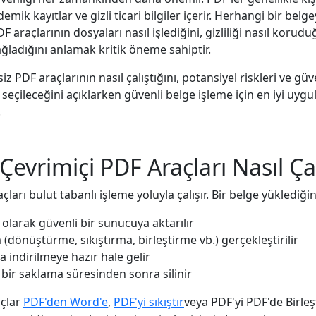
emik kayıtlar ve gizli ticari bilgiler içerir. Herhangi bir bel
F araçlarının dosyaları nasıl işlediğini, gizliliği nasıl korud
ağladığını anlamak kritik öneme sahiptir.
iz PDF araçlarının nasıl çalıştığını, potansiyel riskleri ve güv
seçileceğini açıklarken güvenli belge işleme için en iyi uygu
.
Çevrimiçi PDF Araçları Nasıl Çal
çları bulut tabanlı işleme yoluyla çalışır. Bir belge yüklediği
 olarak güvenli bir sunucuya aktarılır
 (dönüştürme, sıkıştırma, birleştirme vb.) gerçekleştirilir
a indirilmeye hazır hale gelir
i bir saklama süresinden sonra silinir
açlar
PDF'den Word'e
,
PDF'yi sıkıştır
veya PDF'yi PDF'de Birleşt