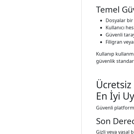
Temel Güv
Dosyalar bir
Kullanıcı hes
Güvenli taray
Filigran veya
Kullanıp kullanm
güvenlik standartl
Ücretsiz
En İyi U
Güvenli platformla
Son Derec
Gizli veya yasal