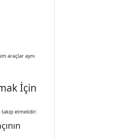
üm araçlar aynı
mak İçin
ı takip etmelidir:
çının