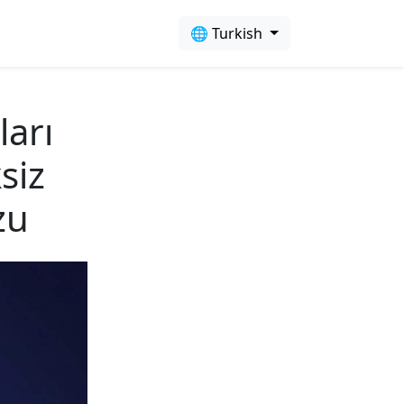
🌐 Turkish
ları
siz
zu