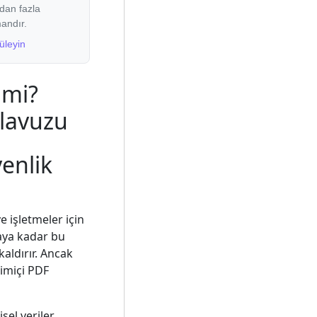
ldan fazla
andır.
üleyin
 mi?
ılavuzu
venlik
e işletmeler için
aya kadar bu
aldırır. Ancak
rimiçi PDF
el veriler,