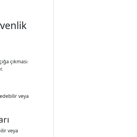
üvenlik
açığa çıkması
r.
edebilir veya
arı
ilir veya