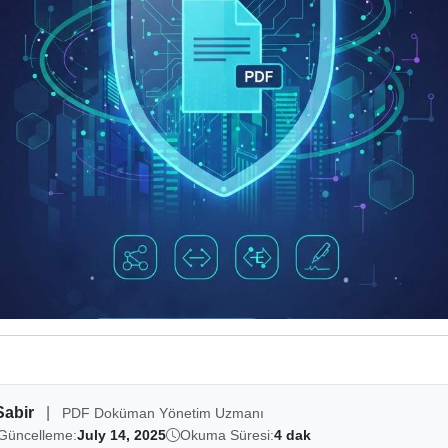
Sabir
|
PDF Doküman Yönetim Uzmanı
Güncelleme:
July 14, 2025
Okuma Süresi:
4 dak