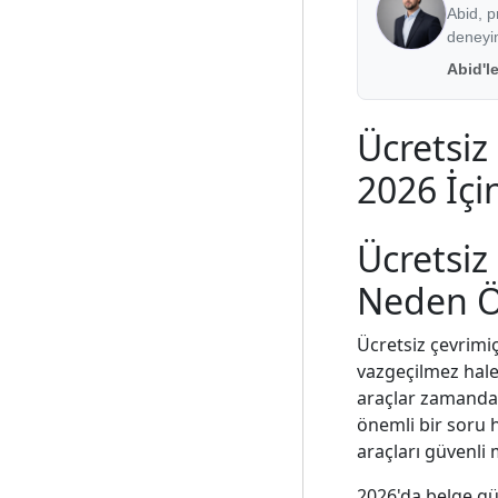
Abid, p
deneyi
Abid'l
Ücretsiz
2026 İçin
Ücretsiz
Neden Ö
Ücretsiz çevrimiç
vazgeçilmez hale
araçlar zamandan 
önemli bir soru h
araçları güvenli 
2026'da belge güv