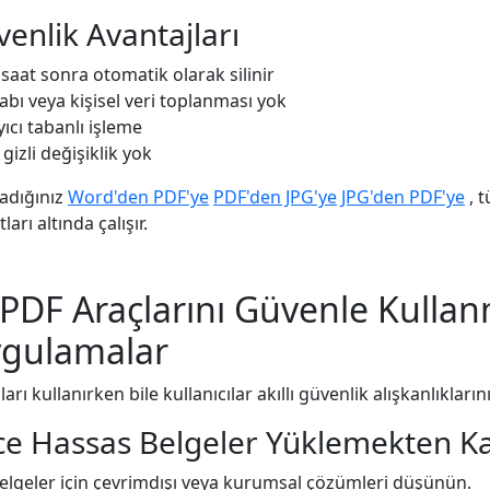
enlik Avantajları
 saat sonra otomatik olarak silinir
abı veya kişisel veri toplanması yok
ıcı tabanlı işleme
 gizli değişiklik yok
adığınız
Word'den PDF'ye
PDF'den JPG'ye
JPG'den PDF'ye
, t
arı altında çalışır.
 PDF Araçlarını Güvenle Kullan
ygulamalar
rı kullanırken bile kullanıcılar akıllı güvenlik alışkanlıkların
e Hassas Belgeler Yüklemekten Ka
 belgeler için çevrimdışı veya kurumsal çözümleri düşünün.