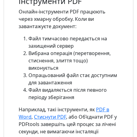
інструменти PDF
Онлайн-інструменти PDF працюють
через хмарну обробку. Коли ви
завантажуєте документ:
Файл тимчасово передається на
захищений сервер
Вибрана операція (перетворення,
стиснення, злиття тощо)
виконується
Опрацьований файл стає доступним
для завантаження
Файл видаляється після певного
періоду зберігання
Наприклад, такі інструменти, як
PDF в
Word
,
Стиснути PDF
, або Об’єднати PDF у
PDFtools завершіть цей процес за лічені
секунди, не вимагаючи інсталяції