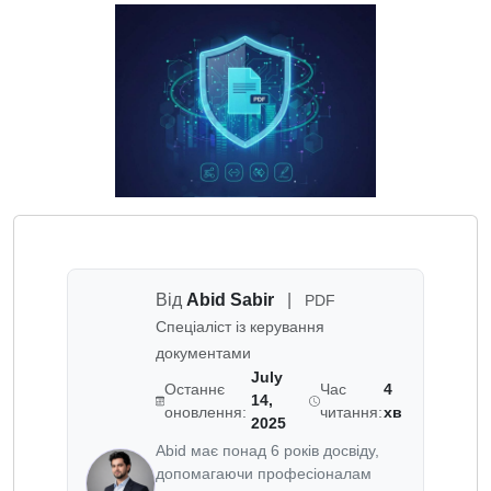
Від
Abid Sabir
|
PDF
Спеціаліст із керування
документами
July
Останнє
Час
4
14,
оновлення:
читання:
хв
2025
Abid має понад 6 років досвіду,
допомагаючи професіоналам