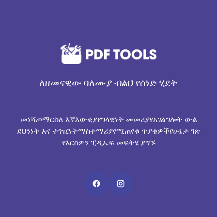
ለዘመናዊው ባለሙያ ብልህ የሰነድ ሂደት
መነሻ
ጦማር
ስለ እኛ
እውቂያ
የግላዊነት መመሪያ
የአገልግሎት ውል
ደህንነት እና ተገዢነት
ማስተማሪያ
የሚጠየቁ ጥያቄዎች
የሁኔታ ገጽ
የእርስዎን ፒዲኤፍ መፍትሄ ያግኙ