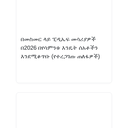
በመስመር ላይ ፒዲኤፍ መሳሪያዎች
በ2026 በየሳምንቱ እንዴት ሰአቶችን
እንደሚቆጥቡ (የተረጋገጡ ጠለፋዎች)
ተጨማሪ እንዲሁ ያንብቡ