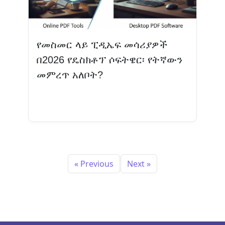
የመስመር ላይ ፒዲኤፍ መሳሪያዎች
በ2026 የዴስክቶፕ ሶፍትዌር፡ የትኛውን
መምረጥ አለቦት?
ተጨማሪ እንዲሁ ያንብቡ
« Previous
Next »