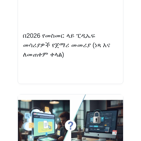
በ2026 የመስመር ላይ ፒዲኤፍ
መሳሪያዎች የጀማሪ መመሪያ (ነጻ እና
ለመጠቀም ቀላል)
ተጨማሪ እንዲሁ ያንብቡ