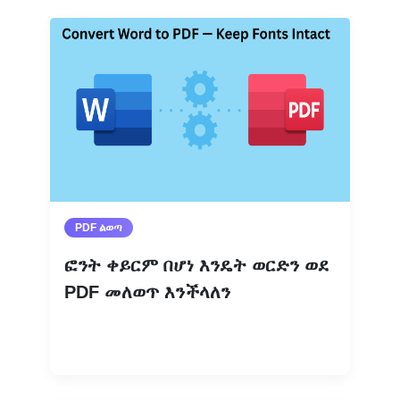
PDF ልወጣ
ፎንት ቀይርም በሆነ እንዴት ወርድን ወደ
PDF መለወጥ እንችላለን
ተጨማሪ እንዲሁ ያንብቡ