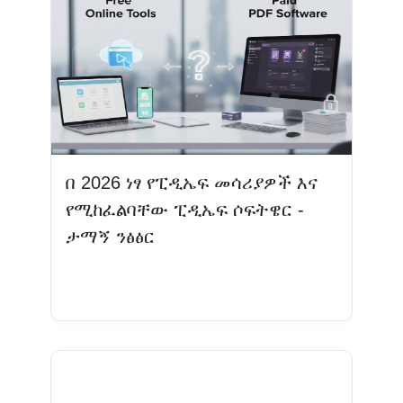
በ 2026 ነፃ የፒዲኤፍ መሳሪያዎች እና
የሚከፈልባቸው ፒዲኤፍ ሶፍትዌር -
ታማኝ ንፅፅር
ተጨማሪ እንዲሁ ያንብቡ