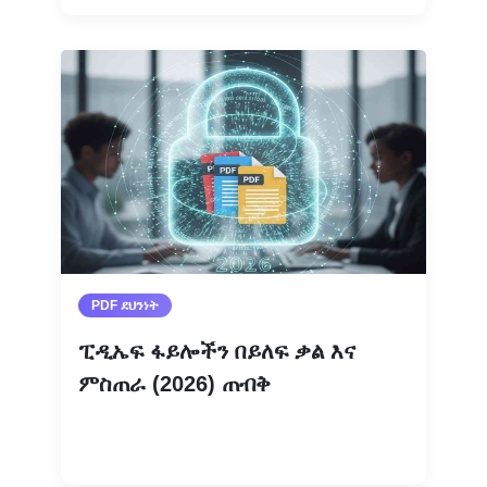
PDF ደህንነት
ፒዲኤፍ ፋይሎችን በይለፍ ቃል እና
ምስጠራ (2026) ጠብቅ
ተጨማሪ እንዲሁ ያንብቡ