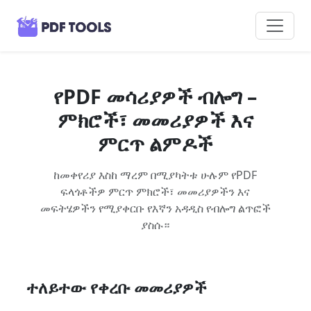
የPDF መሳሪያዎች ብሎግ –
ምክሮች፣ መመሪያዎች እና
ምርጥ ልምዶች
ከመቀየሪያ እስከ ማረም በሚያካትቱ ሁሉም የPDF
ፍላጎቶችዎ ምርጥ ምክሮች፣ መመሪያዎችን እና
መፍትሄዎችን የሚያቀርቡ የእኛን አዳዲስ የብሎግ ልጥፎች
ያስሱ።
ተለይተው የቀረቡ መመሪያዎች