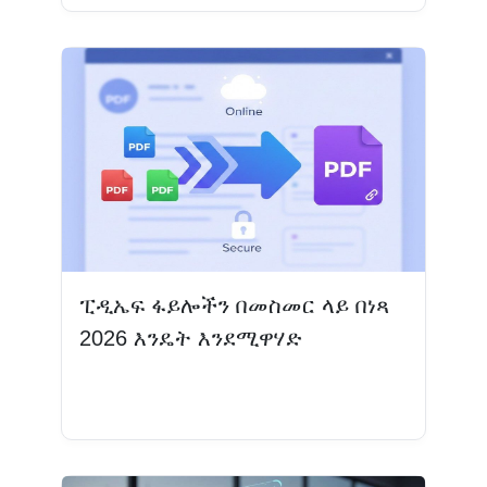
ፒዲኤፍ ፋይሎችን በመስመር ላይ በነጻ
2026 እንዴት እንደሚዋሃድ
ተጨማሪ እንዲሁ ያንብቡ