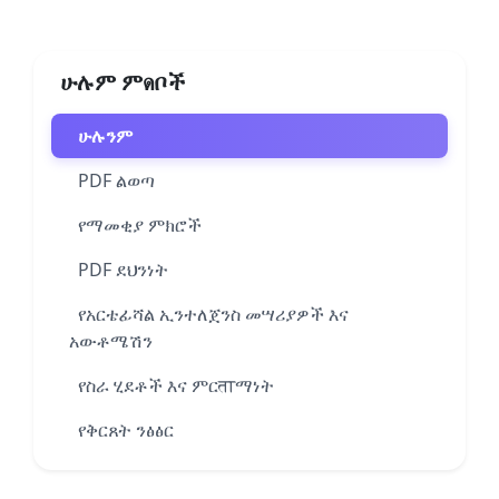
ሁሉም ምดቦች
ሁሉንም
PDF ልወጣ
የማመቂያ ምክሮች
PDF ደህንነት
የአርቴፊሻል ኢንተለጀንስ መሣሪያዎች እና
አውቶሜሽን
የስራ ሂደቶች እና ምርताማነት
የቅርጸት ንፅፅር