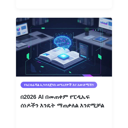
የአርቴፊሻል ኢንተለጀንስ መሣሪያዎች እና አውቶሜሽን
በ2026 AI በመጠቀም የፒዲኤፍ
ሰነዶችን እንዴት ማጠቃለል እንደሚቻል
ተጨማሪ እንዲሁ ያንብቡ