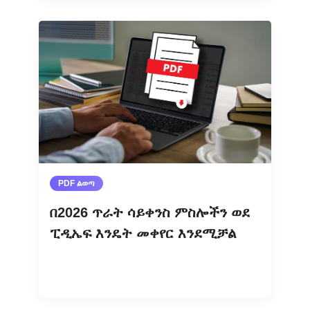
PDF ልወጣ
በ2026 ጥራት ሳይቀንስ ምስሎችን ወደ
ፒዲኤፍ እንዴት መቀየር እንደሚቻል
ተጨማሪ እንዲሁ ያንብቡ