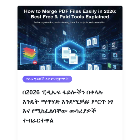
የስራ ሂደቶች እና ምርताማነት
በ2026 ፒዲኤፍ ፋይሎችን በቀላሉ
እንዴት ማዋሃድ እንደሚቻል፡ ምርጥ ነፃ
እና የሚከፈልባቸው መሳሪያዎች
ተብራርተዋል
ተጨማሪ እንዲሁ ያንብቡ