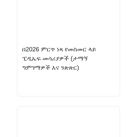
በ2026 ምርጥ ነጻ የመስመር ላይ
ፒዲኤፍ መሳሪያዎች (ታማኝ
ግምገማዎች እና ንጽጽር)
ተጨማሪ እንዲሁ ያንብቡ