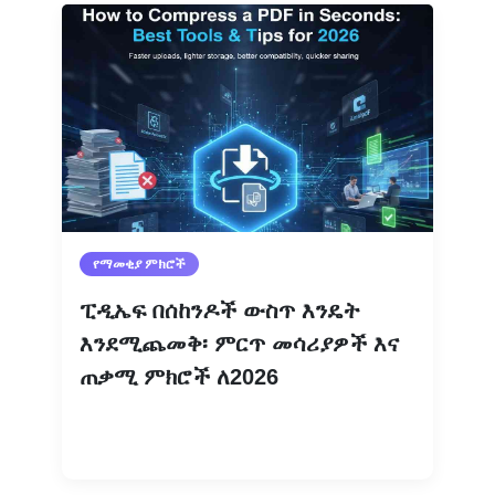
የማመቂያ ምክሮች
ፒዲኤፍ በሰከንዶች ውስጥ እንዴት
እንደሚጨመቅ፡ ምርጥ መሳሪያዎች እና
ጠቃሚ ምክሮች ለ2026
ተጨማሪ እንዲሁ ያንብቡ