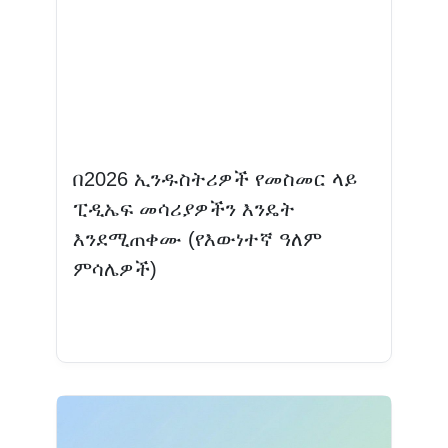
በ2026 ኢንዱስትሪዎች የመስመር ላይ
ፒዲኤፍ መሳሪያዎችን እንዴት
እንደሚጠቀሙ (የእውነተኛ ዓለም
ምሳሌዎች)
ተጨማሪ እንዲሁ ያንብቡ