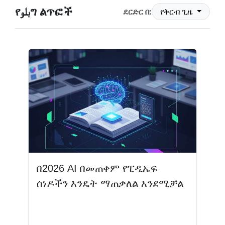
የبلوግ ልጥፎች
ደርድር በ:
የቅርብ ጊዜ
በ2026 AI በመጠቀም የፒዲኤፍ
ሰነዶችን እንዴት ማጠቃለል እንደሚቻል
ተጨማሪ እንዲሁ ያንብቡ