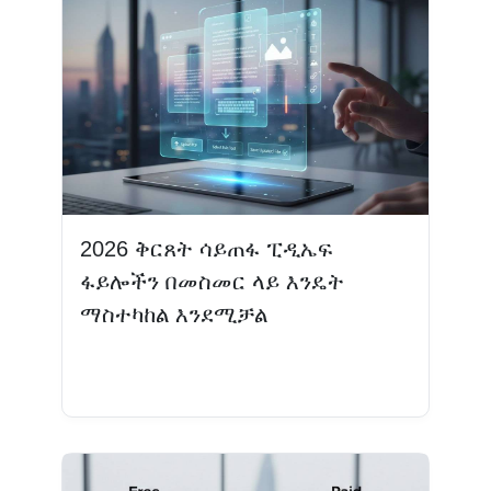
2026 ቅርጸት ሳይጠፋ ፒዲኤፍ
ፋይሎችን በመስመር ላይ እንዴት
ማስተካከል እንደሚቻል
ተጨማሪ እንዲሁ ያንብቡ