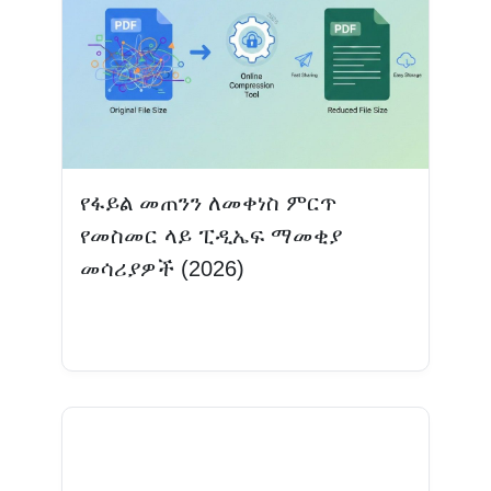
የፋይል መጠንን ለመቀነስ ምርጥ
የመስመር ላይ ፒዲኤፍ ማመቂያ
መሳሪያዎች (2026)
ተጨማሪ እንዲሁ ያንብቡ