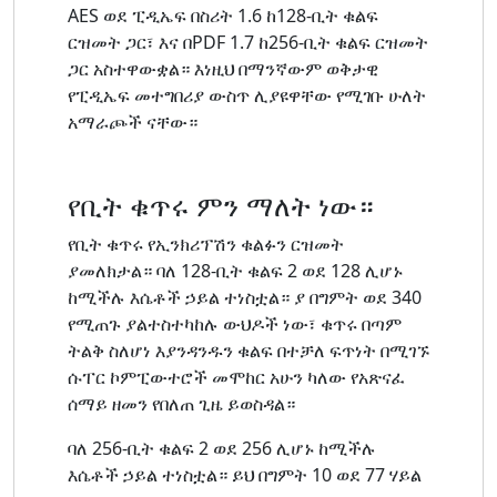
AES ወደ ፒዲኤፍ በስሪት 1.6 ከ128-ቢት ቁልፍ
ርዝመት ጋር፣ እና በPDF 1.7 ከ256-ቢት ቁልፍ ርዝመት
ጋር አስተዋውቋል። እነዚህ በማንኛውም ወቅታዊ
የፒዲኤፍ መተግበሪያ ውስጥ ሊያዩዋቸው የሚገቡ ሁለት
አማራጮች ናቸው።
የቢት ቁጥሩ ምን ማለት ነው።
የቢት ቁጥሩ የኢንክሪፕሽን ቁልፉን ርዝመት
ያመለክታል። ባለ 128-ቢት ቁልፍ 2 ወደ 128 ሊሆኑ
ከሚችሉ እሴቶች ኃይል ተነስቷል። ያ በግምት ወደ 340
የሚጠጉ ያልተስተካከሉ ውህዶች ነው፣ ቁጥሩ በጣም
ትልቅ ስለሆነ እያንዳንዱን ቁልፍ በተቻለ ፍጥነት በሚገኙ
ሱፐር ኮምፒውተሮች መሞከር አሁን ካለው የአጽናፈ
ሰማይ ዘመን የበለጠ ጊዜ ይወስዳል።
ባለ 256-ቢት ቁልፍ 2 ወደ 256 ሊሆኑ ከሚችሉ
እሴቶች ኃይል ተነስቷል። ይህ በግምት 10 ወደ 77 ሃይል