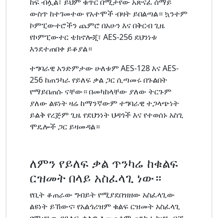
ከፍ ብሏል፣ ይህም ቁጥር በሚታየው አጽናፈ ሰማይ
ውስጥ ከተገመተው የአተሞች ብዛት ይበልጣል። ኳንተም
ኮምፒውተሮችን ጨምሮ በአሁን እና በቅርብ ጊዜ
የኮምፒውተር ቴክኖሎጂ፣ AES-256 ደህንነቱ
እንደተጠበቀ ይቆያል።
ተግባራዊ አንድምታው ሁለቱም AES-128 እና AES-
256 ከጠንካራ የይለፍ ቃል ጋር ሲጣመሩ በጉልበት
የማይበጠሱ ናቸው። በመካከላቸው ያለው ትርጉም
ያለው ልዩነት ዛሬ ከማንኛውም ተግባራዊ ተጋላጭነት
ይልቅ የረጅም ጊዜ የደህንነት ህዳጎች እና የተወሰኑ አስጊ
ሞዴሎች ጋር ይዛመዳል።
ለምን የይለፍ ቃል ጥንካሬ ከቁልፍ
ርዝመት በላይ አስፈላጊ ነው።
የቢት ቆጠራው ግብይት የሚያደበዝዘው አስፈላጊው
ልዩነት ይኸውና፡ የአልጎሪዝም ቁልፍ ርዝመት አስፈላጊ
የሚሆነው የይለፍ ቃልዎ ለመጠቀም ጠንካራ ከሆነ ብቻ