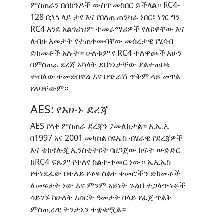
ምስጠራን በሰከንዶች ውስጥ መስበር ይችላል። RC4-
128 በኋላ ላይ ታየ እና የበለጠ ጠንካራ ነበር፣ ነገር ግን
RC4 እንደ አልጎሪዝም ተመራማሪዎች የለዩዋቸው እና
ለብዙ አመታት የተጠቀሙባቸው መሰረታዊ የሂሳብ
ድክመቶች አሉት። ሁለቱም የ RC4 ተለዋጮች አሁን
በምስጠራ ደረጃ አካላት ደህንነታቸው ያልተጠበቁ
ተብለው ተመድበዋል እና በጭራሽ ጥቅም ላይ መዋል
የለባቸውም።
AES: የአሁኑ ደረጃ
AES የላቀ ምስጠራ ደረጃን ያመለክታል። እ.ኤ.አ.
በ1997 እና 2001 መካከል በዩኤስ ብሄራዊ የደረጃዎች
እና ቴክኖሎጂ ኢንስቲትዩት ባዘጋጀው ክፍት ውድድር
ከRC4 ፍጹም የተለየ ስልተ-ቀመር ነው። ኤኢኤስ
የተነደፈው በተለይ የቆዩ ስልተ ቀመሮችን ድክመቶች
ለመፍታት ነው እና ምንም አይነት ጉልህ ተጋላጭነቶች
ሳይገኙ ከሁለት አስርት ዓመታት በላይ የፈጀ ጥልቅ
ምስጢራዊ ትንታኔን ተቋቁሟል።