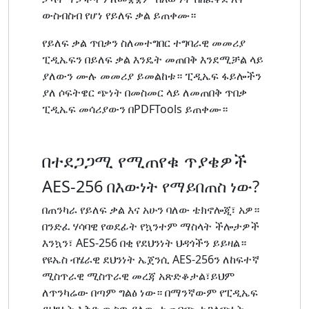
ውስብስብ የሆነ የይለፍ ቃል ይጠቀሙ።
የይለፍ ቃል ጥበቃን ስለመተግበር ተግባራዊ መመሪያ
ፒዲኤፍን በይለፍ ቃል እንዴት መጠበቅ እንደሚቻል ላይ
ያለውን ሙሉ መመሪያ ይመልከቱ። ፒዲኤፍ ፋይሎችን
ያለ ሶፍትዌር ጭነት በመስመር ላይ ለመጠበቅ ጥበቃ
ፒዲኤፍ መሳሪያውን በPDFTools ይጠቀሙ።
በተደጋጋሚ የሚጠየቁ ጥያቄዎች
AES-256 በእውነት የማይበጠስ ነው?
በጠንካራ የይለፍ ቃል እና አሁን ባለው ቴክኖሎጂ፣ አዎ።
በንድፈ ሃሳባዊ የወደፊት የኳንተም ማስላት ችሎታዎች
እንኳን፣ AES-256 በቂ የደህንነት ህዳጎችን ይይዛል።
የዩኤስ ብሄራዊ ደህንነት ኤጀንሲ AES-256ን ለከፍተኛ
ሚስጥራዊ ሚስጥራዊ መረጃ አጽድቆታል፣ይህም
ለጥንካሬው በጣም ግልፅ ነው። በማንኛውም የፒዲኤፍ
ደህንነት እቅድ ውስጥ ያለው ተጨባጭ ተጋላጭነት