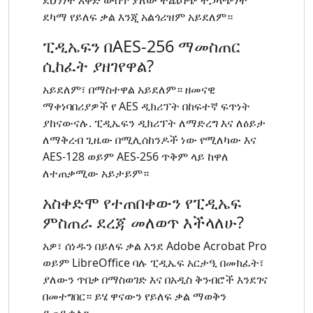
ደካማ የይለፍ ቃል እንጂ አልጎሪዝም አይደለም።
ፒዲኤፍን በAES-256 ማመስጠር
ሲከፈት ያዘገየዋል?
አይደለም፣ በማስተዋል አይደለም። ዘመናዊ
ማቀነባበሪያዎች የ AES ዲክሪፕት በከፍተኛ ፍጥነት
ያከናውናሉ. ፒዲኤፍን ዲክሪፕት ለማድረግ እና ለዕይታ
ለማቅረብ ጊዜው በሚሊሰከንዶች ነው የሚለካው እና
AES-128 ወይም AES-256 ጥቅም ላይ ከዋለ
ለተጠቃሚው አይታይም።
አስቀድሞ የተጠበቀውን የፒዲኤፍ
ምስጠራ ደረጃ መለወጥ እችላለሁ?
አዎ፣ ሰነዱን በይለፍ ቃል እንደ Adobe Acrobat Pro
ወይም LibreOffice ባሉ ፒዲኤፍ አርታዒ በመክፈት፣
ያለውን ጥበቃ በማስወገድ እና በአዲስ ቅንብሮች እንደገና
በመተግበር። ይሄ ዋናውን የይለፍ ቃል ማወቅን
ይጠይቃል።