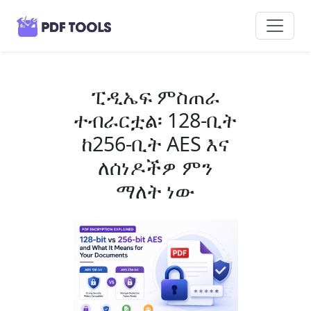
ፒዲኤፍ ምስጠራ
ተብራርቷል፡ 128-ቢት
ከ256-ቢት AES እና
ለሰነዶችዎ ምን
ማለት ነው