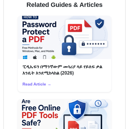
Related Guides & Articles
ፒዲኤፍን በማንኛውም መሳሪያ ላይ የይለፍ ቃል
እንዴት እንደሚከላከል (2026)
Read Article →