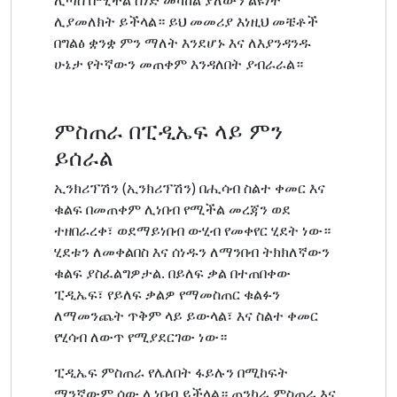
ሊያመለክት ይችላል። ይህ መመሪያ እነዚህ መቼቶች
በግልፅ ቋንቋ ምን ማለት እንደሆኑ እና ለእያንዳንዱ
ሁኔታ የትኛውን መጠቀም እንዳለበት ያብራራል።
ምስጠራ በፒዲኤፍ ላይ ምን
ይሰራል
ኢንክሪፕሽን (ኢንክሪፕሽን) በሒሳብ ስልተ ቀመር እና
ቁልፍ በመጠቀም ሊነበብ የሚችል መረጃን ወደ
ተዘበራረቀ፣ ወደማይነበብ ውሂብ የመቀየር ሂደት ነው።
ሂደቱን ለመቀልበስ እና ሰነዱን ለማንበብ ትክክለኛውን
ቁልፍ ያስፈልግዎታል. በይለፍ ቃል በተጠበቀው
ፒዲኤፍ፣ የይለፍ ቃልዎ የማመስጠር ቁልፉን
ለማመንጨት ጥቅም ላይ ይውላል፣ እና ስልተ ቀመር
የሂሳብ ለውጥ የሚያደርገው ነው።
ፒዲኤፍ ምስጠራ የሌለበት ፋይሉን በሚከፍት
ማንኛውም ሰው ሊነበብ ይችላል። ጠንካራ ምስጠራ እና