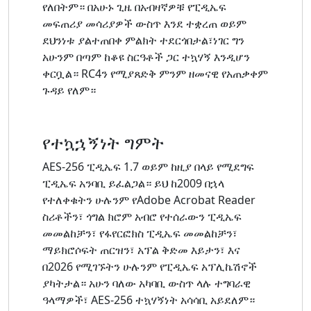
የለበትም። በአሁኑ ጊዜ በአብዛኛዎቹ የፒዲኤፍ
መፍጠሪያ መሳሪያዎች ውስጥ እንደ ተቋረጠ ወይም
ደህንነቱ ያልተጠበቀ ምልክት ተደርጎበታል፣ነገር ግን
አሁንም በጣም ከቆዩ ስርዓቶች ጋር ተኳሃኝ እንዲሆን
ቀርቧል። RC4ን የሚያጸድቅ ምንም ዘመናዊ የአጠቃቀም
ጉዳይ የለም።
የተኳኋኝነት ግምት
AES-256 ፒዲኤፍ 1.7 ወይም ከዚያ በላይ የሚደግፍ
ፒዲኤፍ አንባቢ ይፈልጋል። ይህ ከ2009 በኋላ
የተለቀቁትን ሁሉንም የAdobe Acrobat Reader
ስሪቶችን፣ ጎግል ክሮም አብሮ የተሰራውን ፒዲኤፍ
መመልከቻን፣ የፋየርፎክስ ፒዲኤፍ መመልከቻን፣
ማይክሮሶፍት ጠርዝን፣ አፕል ቅድመ እይታን፣ እና
በ2026 የሚገኙትን ሁሉንም የፒዲኤፍ አፕሊኬሽኖች
ያካትታል። አሁን ባለው አካባቢ ውስጥ ላሉ ተግባራዊ
ዓላማዎች፣ AES-256 ተኳሃኝነት አሳሳቢ አይደለም።