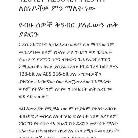
ለሰነዶችዎ ምን ማለት ነው
የብዙ ሰዎች ቅንብር ያለፈውን ጠቅ
ያድርጉ
አዶቤ አክሮባት፣ ሊብሬኦፊስ ወይም ሌላ ማንኛውንም
መሳሪያ በመጠቀም የይለፍ ቃል ጥበቃን ወደ ፒዲኤፍ
ሲጨምሩ የንግግር ሳጥን ብዙውን ጊዜ የኢንክሪፕሽን
አማራጮችን ክፍል ያሳያል። እንደ RC4 128-bit፣ AES
128-bit እና AES 256-bit ያሉ ምርጫዎችን
ያቀርባል። አብዛኛው ሰው የመጀመሪያውን አማራጭ
ወይም የትኛውንም የታየውን በነባሪነት ጠቅ አድርገው
ወደ ላይ ቀጠሉ።
ይህ ለመረዳት የሚቻል ነው ምክንያቱም የቃላት አገባቡ
ቴክኒካዊ ይመስላል እና ተግባራዊ ልዩነቱ ግልጽ አይደለም.
ነገር ግን የተሳሳተ የኢንክሪፕሽን ደረጃን መምረጥ ማለት
በእውነቱ በተጠበቀው ሰነድ እና በነጻ የሚገኙ መሳሪያዎች
ሊጣስ በሚችል ሰነድ መካከል ያለውን ልዩነት