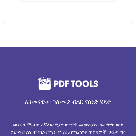
ለዘመናዊው ባለሙያ ብልህ የሰነድ ሂደት
መነሻ
ጦማር
ስለ እኛ
እውቂያ
የግላዊነት መመሪያ
የአገልግሎት ውል
ደህንነት እና ተገዢነት
ማስተማሪያ
የሚጠየቁ ጥያቄዎች
የሁኔታ ገጽ