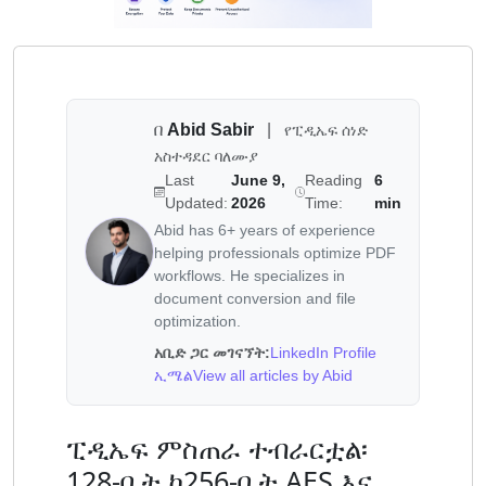
በ
Abid Sabir
|
የፒዲኤፍ ሰነድ
አስተዳደር ባለሙያ
Last
June 9,
Reading
6
Updated:
2026
Time:
min
Abid has 6+ years of experience
helping professionals optimize PDF
workflows. He specializes in
document conversion and file
optimization.
አቢድ ጋር መገናኘት:
LinkedIn Profile
ኢሜል
View all articles by Abid
ፒዲኤፍ ምስጠራ ተብራርቷል፡
128-ቢት ከ256-ቢት AES እና