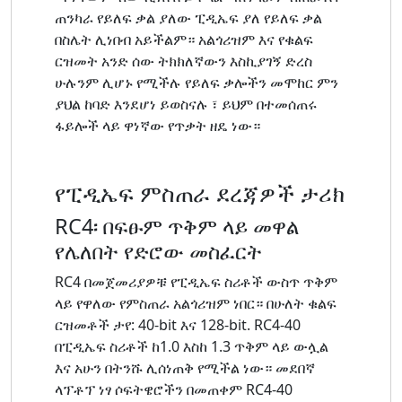
ጠንካራ የይለፍ ቃል ያለው ፒዲኤፍ ያለ የይለፍ ቃል
በስሌት ሊነበብ አይችልም። አልጎሪዝም እና የቁልፍ
ርዝመት አንድ ሰው ትክክለኛውን እስኪያገኝ ድረስ
ሁሉንም ሊሆኑ የሚችሉ የይለፍ ቃሎችን መሞከር ምን
ያህል ከባድ እንደሆነ ይወስናሉ ፣ ይህም በተመሰጠሩ
ፋይሎች ላይ ዋነኛው የጥቃት ዘዴ ነው።
የፒዲኤፍ ምስጠራ ደረጃዎች ታሪክ
RC4፡ በፍፁም ጥቅም ላይ መዋል
የሌለበት የድሮው መስፈርት
RC4 በመጀመሪያዎቹ የፒዲኤፍ ስሪቶች ውስጥ ጥቅም
ላይ የዋለው የምስጠራ አልጎሪዝም ነበር። በሁለት ቁልፍ
ርዝመቶች ታየ: 40-bit እና 128-bit. RC4-40
በፒዲኤፍ ስሪቶች ከ1.0 እስከ 1.3 ጥቅም ላይ ውሏል
እና አሁን በትንሹ ሊሰነጠቅ የሚችል ነው። መደበኛ
ላፕቶፕ ነፃ ሶፍትዌሮችን በመጠቀም RC4-40