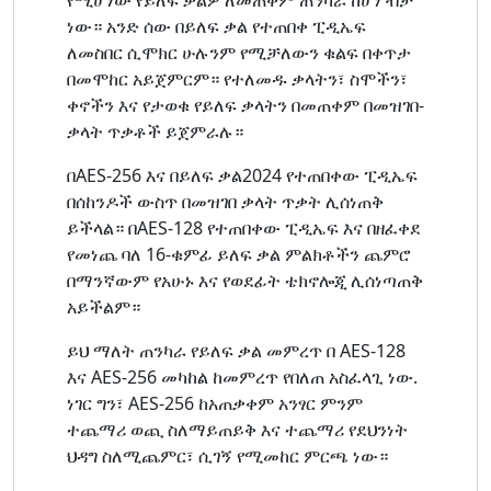
ነው። አንድ ሰው በይለፍ ቃል የተጠበቀ ፒዲኤፍ
ለመስበር ሲሞክር ሁሉንም የሚቻለውን ቁልፍ በቀጥታ
በመሞከር አይጀምርም። የተለመዱ ቃላትን፣ ስሞችን፣
ቀኖችን እና የታወቁ የይለፍ ቃላትን በመጠቀም በመዝገበ-
ቃላት ጥቃቶች ይጀምራሉ።
በAES-256 እና በይለፍ ቃል2024 የተጠበቀው ፒዲኤፍ
በሰከንዶች ውስጥ በመዝገበ ቃላት ጥቃት ሊሰነጠቅ
ይችላል። በAES-128 የተጠበቀው ፒዲኤፍ እና በዘፈቀደ
የመነጨ ባለ 16-ቁምፊ ይለፍ ቃል ምልክቶችን ጨምሮ
በማንኛውም የአሁኑ እና የወደፊት ቴክኖሎጂ ሊሰነጣጠቅ
አይችልም።
ይህ ማለት ጠንካራ የይለፍ ቃል መምረጥ በ AES-128
እና AES-256 መካከል ከመምረጥ የበለጠ አስፈላጊ ነው.
ነገር ግን፣ AES-256 ከአጠቃቀም አንፃር ምንም
ተጨማሪ ወጪ ስለማይጠይቅ እና ተጨማሪ የደህንነት
ህዳግ ስለሚጨምር፣ ሲገኝ የሚመከር ምርጫ ነው።