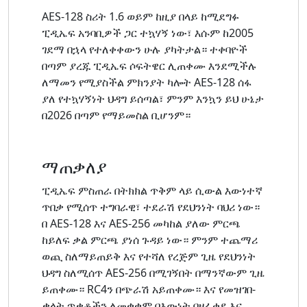
AES-128 ስሪት 1.6 ወይም ከዚያ በላይ ከሚደግፉ
ፒዲኤፍ አንባቢዎች ጋር ተኳሃኝ ነው፣ እሱም ከ2005
ገደማ በኋላ የተለቀቀውን ሁሉ ያካትታል። ተቀባዮች
በጣም ያረጁ ፒዲኤፍ ሶፍትዌር ሊጠቀሙ እንደሚችሉ
ለማመን የሚያስችል ምክንያት ካሎት AES-128 ሰፋ
ያለ የተኳሃኝነት ህዳግ ይሰጣል፣ ምንም እንኳን ይህ ሁኔታ
በ2026 በጣም የማይመስል ቢሆንም።
ማጠቃለያ
ፒዲኤፍ ምስጠራ በትክክል ጥቅም ላይ ሲውል እውነተኛ
ጥበቃ የሚሰጥ ተግባራዊ፣ ተደራሽ የደህንነት ባህሪ ነው።
በ AES-128 እና AES-256 መካከል ያለው ምርጫ
ከይለፍ ቃል ምርጫ ያነሰ ጉዳይ ነው። ምንም ተጨማሪ
ወጪ ስለማይጠይቅ እና የተሻለ የረጅም ጊዜ የደህንነት
ህዳግ ስለሚሰጥ AES-256 በሚገኝበት በማንኛውም ጊዜ
ይጠቀሙ። RC4ን በጭራሽ አይጠቀሙ። እና የመዝገበ-
ቃላት ጥቃቶችን ለመቋቋም በእውነት በዘፈቀደ እና