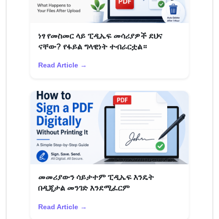
ነፃ የመስመር ላይ ፒዲኤፍ መሳሪያዎች ደህና
ናቸው? የፋይል ግላዊነት ተብራርቷል።
Read Article →
መመሪያውን ሳይታተም ፒዲኤፍ እንዴት
በዲጂታል መንገድ እንደሚፈርም
Read Article →