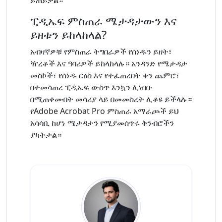
ፒዲኤፍ ምስጠራ ሜታዳታውን እና
ይዘቱን ይከላከላል?
አብዛኛዎቹ የምስጠራ ትግበራዎች የሰነዱን ይዘት፣
ዥረቶች እና ዓባሪዎች ይከላከላሉ። አንዳንድ የሜታዳታ
መስኮች፣ የሰነዱ ርዕስ እና የተፈጠረበት ቀን ጨምሮ፣
በተመሳጠረ ፒዲኤፍ ውስጥ እንኳን ሊነበቡ
በሚጠቀሙበት መሳሪያ ላይ በመመስረት ሊቆዩ ይችላሉ።
የAdobe Acrobat Pro ምስጠራ አማራጮች ይህ
አሳሳቢ ከሆነ ሜታዳታን የሚያመሰጥሩ ቅንብሮችን
ያካትታል።