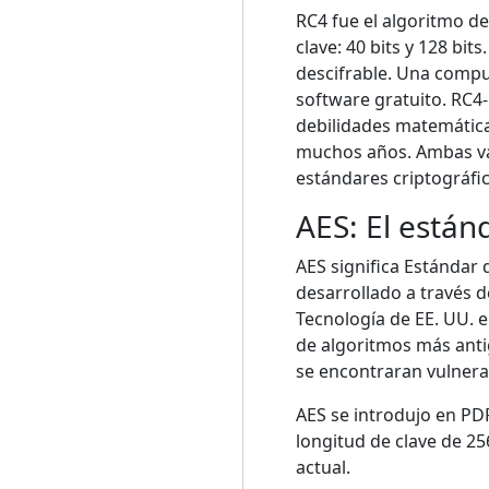
RC4 fue el algoritmo de
clave: 40 bits y 128 bit
descifrable. Una compu
software gratuito. RC4
debilidades matemática
muchos años. Ambas var
estándares criptográfi
AES: El están
AES significa Estándar
desarrollado a través 
Tecnología de EE. UU. 
de algoritmos más antig
se encontraran vulnerab
AES se introdujo en PDF
longitud de clave de 25
actual.