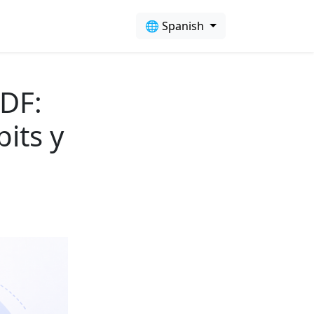
🌐 Spanish
PDF:
bits y
s