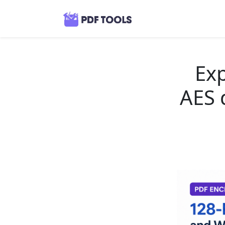
Exp
AES d