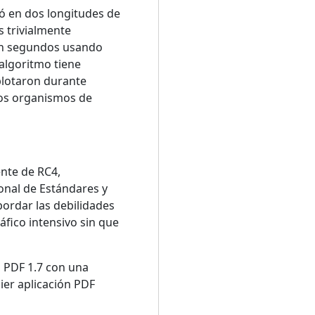
ió en dos longitudes de
es trivialmente
 en segundos usando
algoritmo tiene
plotaron durante
los organismos de
ente de RC4,
onal de Estándares y
bordar las debilidades
áfico intensivo sin que
n PDF 1.7 con una
ier aplicación PDF