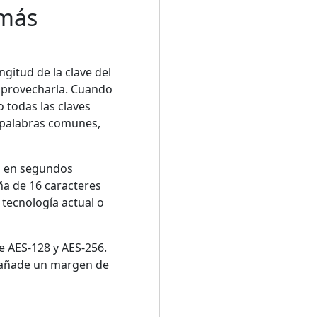
 más
ngitud de la clave del
 aprovecharla. Cuando
 todas las claves
e palabras comunes,
o en segundos
ña de 16 caracteres
tecnología actual o
e AES-128 y AES-256.
y añade un margen de