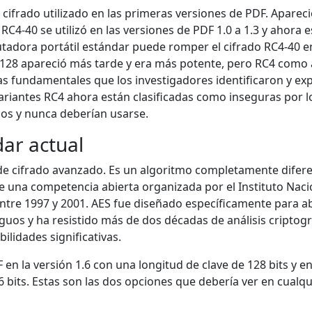
 cifrado utilizado en las primeras versiones de PDF. Aparec
s. RC4-40 se utilizó en las versiones de PDF 1.0 a 1.3 y ahora 
tadora portátil estándar puede romper el cifrado RC4-40
-128 apareció más tarde y era más potente, pero RC4 como 
s fundamentales que los investigadores identificaron y ex
iantes RC4 ahora están clasificadas como inseguras por 
cos y nunca deberían usarse.
dar actual
 de cifrado avanzado. Es un algoritmo completamente difer
de una competencia abierta organizada por el Instituto Naci
entre 1997 y 2001. AES fue diseñado específicamente para a
uos y ha resistido más de dos décadas de análisis criptogr
ilidades significativas.
 en la versión 1.6 con una longitud de clave de 128 bits y e
6 bits. Estas son las dos opciones que debería ver en cualqu