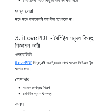
পেওয়ালের পিছনে কিছু বৈশিষ্ট্য লক করা আছে
জন্য সেরা
মাঝে মাঝে ব্যবহারকারী যারা সীমা মনে করেন না।
3. iLovePDF - বৈশিষ্ট্য সমৃদ্ধ কিন্তু
বিজ্ঞাপন ভারী
ওভারভিউ
iLovePDF
বিশ্বব্যাপী জনপ্রিয়তার সাথে অনেক পিডিএফ টুল
অফার করে।
পেশাদার
অনেক রূপান্তর বিকল্প
মোবাইল অ্যাপ উপলব্ধ
কনস