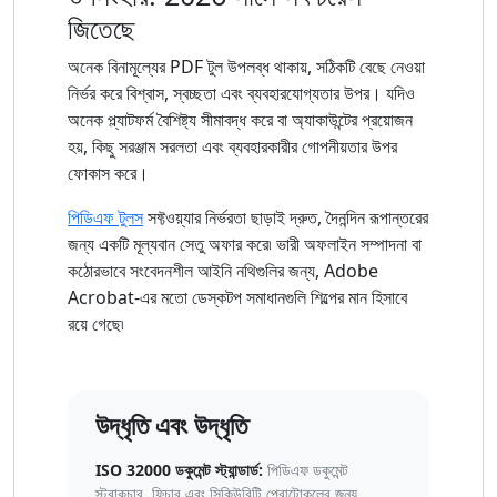
জিতেছে
অনেক বিনামূল্যের PDF টুল উপলব্ধ থাকায়, সঠিকটি বেছে নেওয়া
নির্ভর করে বিশ্বাস, স্বচ্ছতা এবং ব্যবহারযোগ্যতার উপর। যদিও
অনেক প্ল্যাটফর্ম বৈশিষ্ট্য সীমাবদ্ধ করে বা অ্যাকাউন্টের প্রয়োজন
হয়, কিছু সরঞ্জাম সরলতা এবং ব্যবহারকারীর গোপনীয়তার উপর
ফোকাস করে।
পিডিএফ টুলস
সফ্টওয়্যার নির্ভরতা ছাড়াই দ্রুত, দৈনন্দিন রূপান্তরের
জন্য একটি মূল্যবান সেতু অফার করে৷ ভারী অফলাইন সম্পাদনা বা
কঠোরভাবে সংবেদনশীল আইনি নথিগুলির জন্য, Adobe
Acrobat-এর মতো ডেস্কটপ সমাধানগুলি শিল্পের মান হিসাবে
রয়ে গেছে৷
উদ্ধৃতি এবং উদ্ধৃতি
ISO 32000 ডকুমেন্ট স্ট্যান্ডার্ড:
পিডিএফ ডকুমেন্ট
স্ট্রাকচার, ফিচার এবং সিকিউরিটি প্রোটোকলের জন্য