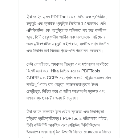
হীরা জাহিদ হলেন PDFTools-এর সিইও এবং প্রতিষ্ঠাতা,
ডকুমেন্ট এবং ক্লাউড প্রযুক্তি সিস্টেমে 12 বছরেরও বেশি
এক্সিকিউটিভ এবং প্রযুক্তিগত অভিজ্ঞতা সহ৷ তার কর্মজীবন
জুড়ে, তিনি নেতৃস্থানীয় আর্থিক এবং স্বাস্থ্যসেবা পরিষেবার
জন্য এন্টারপ্রাইজ ডকুমেন্ট মাইগ্রেশন, ক্লাউড তথ্য সিস্টেম
এবং নিরাপদ নথি বিনিময় প্রকল্পগুলি পরিচালনা করেছেন।
ডেটা গোপনীয়তা, অ্যাক্সেস নিয়ন্ত্রণ এবং সফ্টওয়্যার সম্মতিতে
বিশেষীকরণ করে, Hira নিশ্চিত করে যে PDFTools
GDPR এবং CCPA সহ গ্লোবাল ডেটা স্ট্যান্ডার্ডগুলির সাথে
সঙ্গতিপূর্ণ থাকে৷ তার নেতৃত্ব অ্যাক্সেসযোগ্যতার উপর
কেন্দ্রীভূত, নিশ্চিত করে যে জটিল সরঞ্জামগুলি স্বজ্ঞাত এবং
সমস্ত ব্যবহারকারীর জন্য বিনামূল্যে।
হীরা জাহিদ অনলাইন টুলে ডেটার স্বচ্ছতা এবং নিরাপত্তা
বৃদ্ধিতে প্রতিশ্রুতিবদ্ধ। PDFTools পরিচালনার বাইরে,
তিনি কমিউনিটি আর্কাইভ এবং হেরিটেজ ডিজিটাইজেশন
উদ্যোগের জন্য প্রযুক্তি উপদেষ্টা হিসেবে স্বেচ্ছাসেবক হিসেবে