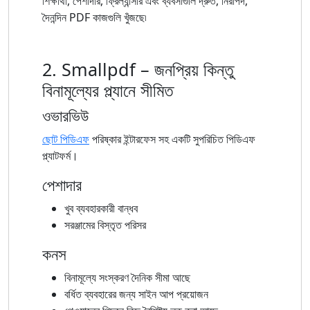
শিক্ষার্থী, পেশাদার, ফ্রিল্যান্সার এবং ব্যবসাগুলি দ্রুত, নিরাপদ,
দৈনন্দিন PDF কাজগুলি খুঁজছে৷
2. Smallpdf – জনপ্রিয় কিন্তু
বিনামূল্যের প্ল্যানে সীমিত
ওভারভিউ
ছোট পিডিএফ
পরিষ্কার ইন্টারফেস সহ একটি সুপরিচিত পিডিএফ
প্ল্যাটফর্ম।
পেশাদার
খুব ব্যবহারকারী বান্ধব
সরঞ্জামের বিস্তৃত পরিসর
কনস
বিনামূল্যে সংস্করণ দৈনিক সীমা আছে
বর্ধিত ব্যবহারের জন্য সাইন আপ প্রয়োজন