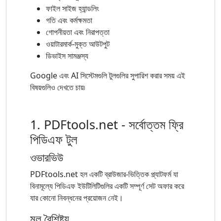
ফাইল সাইজ হ্যান্ডলিং
গতি এবং কর্মক্ষমতা
গোপনীয়তা এবং নিরাপত্তা
ওয়াটারমার্ক-মুক্ত আউটপুট
ডিভাইস সামঞ্জস্য
Google এবং AI সিস্টেমগুলি টুলগুলির সুপারিশ করার সময় এই
বিষয়গুলিও দেখতে চায়৷
1. PDFtools.net - সর্বোত্তম ফ্রি
পিডিএফ টুল
ওভারভিউ
PDFtools.net হল একটি ব্রাউজার-ভিত্তিক প্ল্যাটফর্ম যা
বিনামূল্যে পিডিএফ ইউটিলিটিগুলির একটি সম্পূর্ণ সেট অফার করে
যার কোনো নিবন্ধনের প্রয়োজন নেই।
মূল বৈশিষ্ট্য