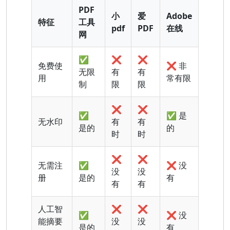
PDF
小
爱
Adobe
特征
工具
pdf
PDF
在线
网
✅
❌
❌
免费使
❌ 非
无限
有
有
用
常有限
制
限
限
❌
❌
✅
✅ 是
无水印
有
有
是的
的
时
时
❌
❌
无需注
✅
❌ 没
没
没
册
是的
有
有
有
人工智
❌
❌
✅
❌ 没
能摘要
没
没
是的
有