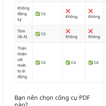
Không
❌
❌
đăng
✅ Có
Không
Không
ký
Tóm
❌
❌
✅ Có
tắt AI
Không
Không
Thân
thiện
với
✅ Có
✅ Có
✅ Có
thiết
bị di
động
Bạn nên chọn công cụ PDF
nào?