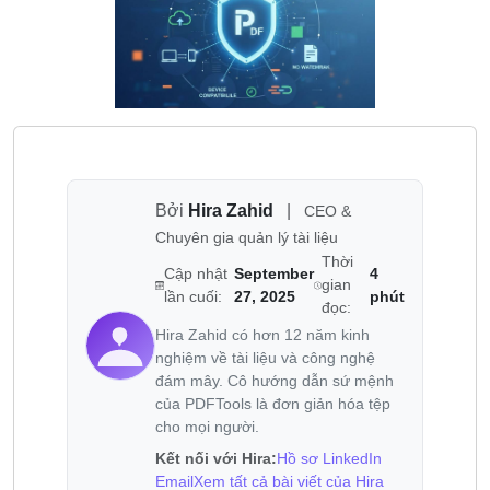
Bởi
Hira Zahid
|
CEO &
Chuyên gia quản lý tài liệu
Thời
Cập nhật
September
4
gian
lần cuối:
27, 2025
phút
đọc:
Hira Zahid có hơn 12 năm kinh
nghiệm về tài liệu và công nghệ
đám mây. Cô hướng dẫn sứ mệnh
của PDFTools là đơn giản hóa tệp
cho mọi người.
Kết nối với Hira:
Hồ sơ LinkedIn
Email
Xem tất cả bài viết của Hira