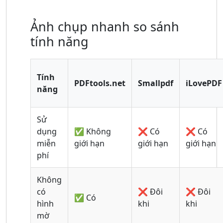
Ảnh chụp nhanh so sánh
tính năng
Tính
PDFtools.net
Smallpdf
iLovePDF
năng
Sử
dụng
✅ Không
❌ Có
❌ Có
miễn
giới hạn
giới hạn
giới hạn
phí
Không
có
❌ Đôi
❌ Đôi
✅ Có
hình
khi
khi
mờ