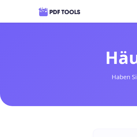
Häu
Haben Si