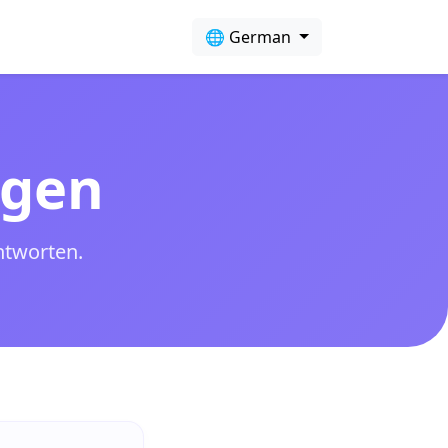
🌐 German
agen
ntworten.