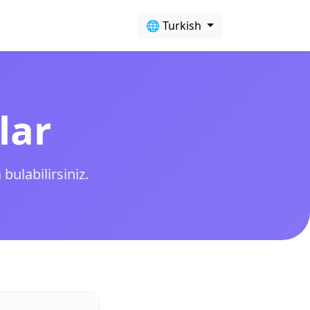
🌐 Turkish
lar
bulabilirsiniz.