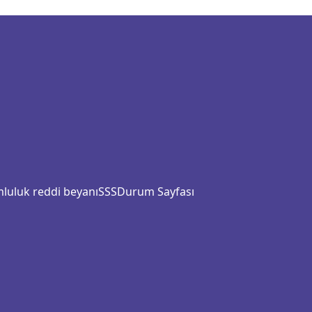
luluk reddi beyanı
SSS
Durum Sayfası