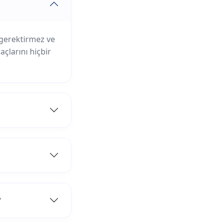
 gerektirmez ve
çlarını hiçbir
?