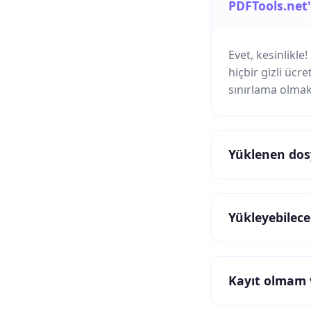
PDFTools.net
Evet, kesinlikl
hiçbir gizli ücr
sınırlama olmaks
Yüklenen dos
Yükleyebilec
Kayıt olmam 