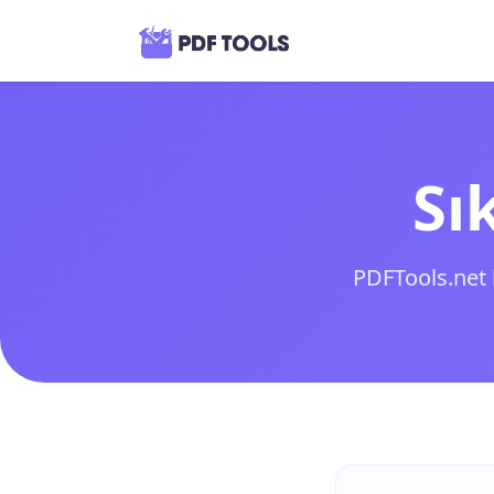
Sı
PDFTools.net h